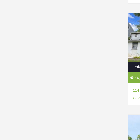
Unif
147
11
CHA