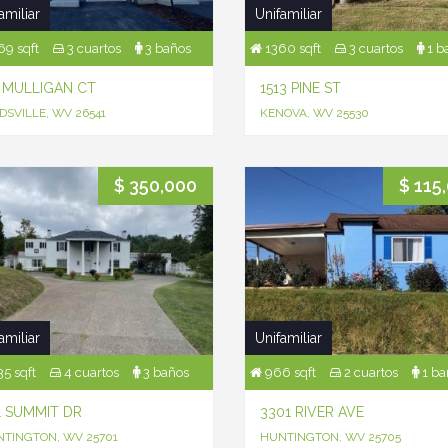
amiliar
Unifamiliar
9 sqft
3 cuartos
3 baños
1360 sqft
3 cuartos
1 b
5 MULLIGAN CT
1513 PINE ST
DSVILLE, WV 26541
KENOVA, WV 25530
$ 350,000
$ 115
amiliar
Unifamiliar
5 sqft
4 cuartos
3 baños
966 sqft
2 cuartos
1 ba
1 SUMMIT DR
3301 RIVER AVE
TINGTON, WV 25701
HUNTINGTON, WV 25705