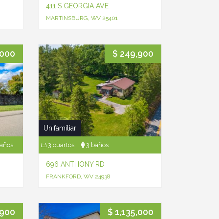
411 S GEORGIA AVE
MARTINSBURG, WV 25401
,000
$ 249,900
Unifamiliar
años
3 cuartos
3 baños
696 ANTHONY RD
FRANKFORD, WV 24938
,900
$ 1,135,000