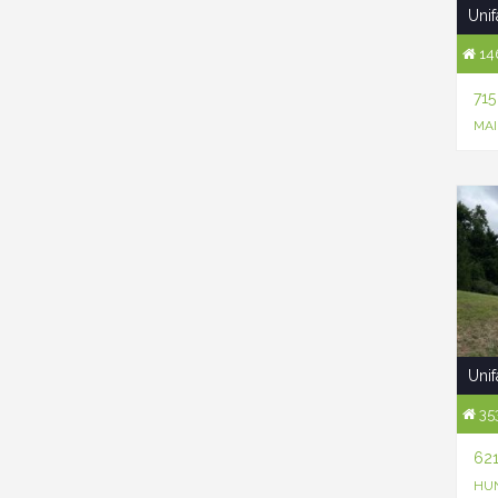
Unif
146
71
MAI
Unif
353
62
HUN