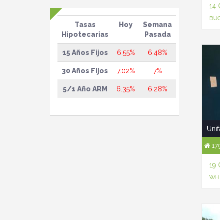
14
BUC
Tasas
Hoy
Semana
Hipotecarias
Pasada
15 Años Fijos
6.55%
6.48%
30 Años Fijos
7.02%
7%
5/1 Año ARM
6.35%
6.28%
Unif
179
19 
WHE