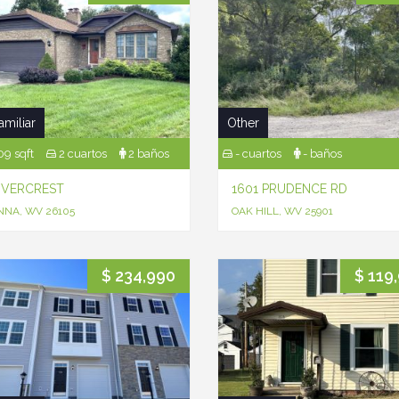
amiliar
Other
9 sqft
2 cuartos
2 baños
- cuartos
- baños
RIVERCREST
1601 PRUDENCE RD
NNA, WV 26105
OAK HILL, WV 25901
$ 234,990
$ 119