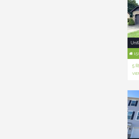
Unif
150
5 
VIE