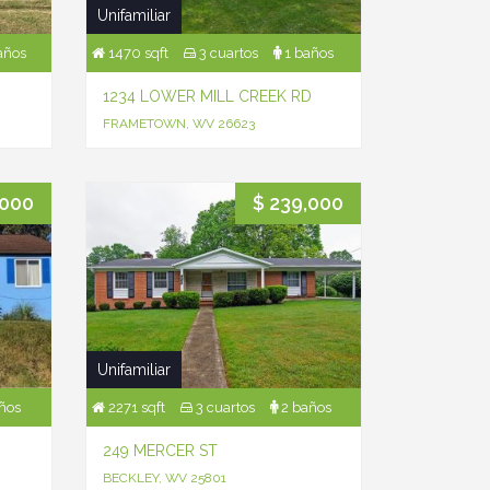
Unifamiliar
años
1470 sqft
3 cuartos
1 baños
1234 LOWER MILL CREEK RD
FRAMETOWN, WV 26623
,000
$ 239,000
Unifamiliar
ños
2271 sqft
3 cuartos
2 baños
249 MERCER ST
BECKLEY, WV 25801