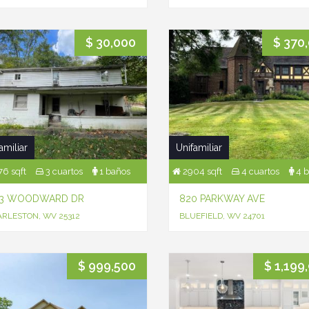
$ 30,000
$ 370
amiliar
Unifamiliar
6 sqft
3 cuartos
1 baños
2904 sqft
4 cuartos
4 b
43 WOODWARD DR
820 PARKWAY AVE
RLESTON, WV 25312
BLUEFIELD, WV 24701
$ 999,500
$ 1,199