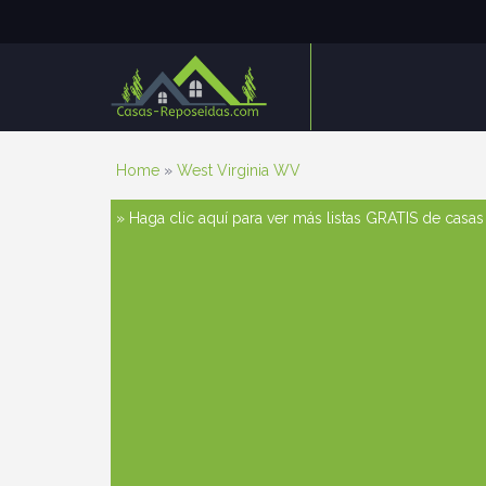
Home
»
West Virginia WV
» Haga clic aquí para ver más listas GRATIS de casa