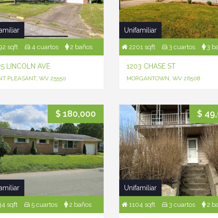
amiliar
Unifamiliar
2 sqft
4 cuartos
2 baños
2201 sqft
3 cuartos
3 b
25 LINCOLN AVE
1203 CHASE ST
NT PLEASANT, WV 25550
MORGANTOWN, WV 26508
$ 180,000
$ 49
amiliar
Unifamiliar
4 sqft
5 cuartos
2 baños
1104 sqft
3 cuartos
2 b