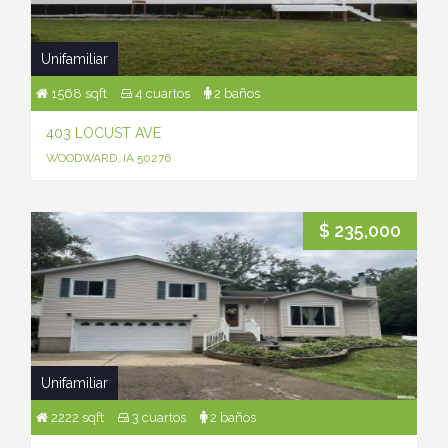
Unifamiliar
1568 sqft
4 cuartos
2 baños
403 LOCUST AVE
WOODWARD, IA 50276
$ 235,000
Unifamiliar
2222 sqft
3 cuartos
2 baños