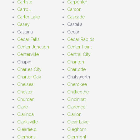
Carlisle
Carpenter
Carroll
Carson
Carter Lake
Cascade
Casey
Castalia
Castana
Cedar
Cedar Falls
Cedar Rapids
Center Junction
Center Point
Centerville
Central City
Chapin
Chariton
Charles City
Charlotte
Charter Oak
Chatsworth
Chelsea
Cherokee
Chester
Chillicothe
Churdan
Cincinnati
Clare
Clarence
Clarinda
Clarion
Clarksville
Clear Lake
Clearfield
Cleghorn
Clemons
Clermont