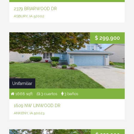
2379 BRIARWOOD DR
ASBURY, IA 52002
$ 299,900
Unifamiliar
1668 sqft
3 cuartos
3 baños
1609 NW LINWOOD DR
ANKENY, IA 50023