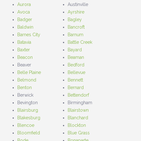
Aurora
Austinville
Avoca
Ayrshire
Badger
Bagley
Baldwin
Bancroft
Barnes City
Barnum
Batavia
Battle Creek
Baxter
Bayard
Beacon
Beaman
Beaver
Bedford
Belle Plaine
Bellevue
Belmond
Bennett
Benton
Bernard
Berwick
Bettendorf
Bevington
Birmingham
Blairsburg
Blairstown
Blakesburg
Blanchard
Blencoe
Blockton
Bloomfield
Blue Grass
Bode
Bonaparte