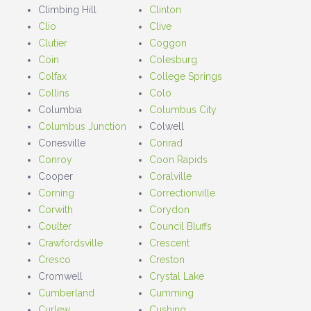
Climbing Hill
Clinton
Clio
Clive
Clutier
Coggon
Coin
Colesburg
Colfax
College Springs
Collins
Colo
Columbia
Columbus City
Columbus Junction
Colwell
Conesville
Conrad
Conroy
Coon Rapids
Cooper
Coralville
Corning
Correctionville
Corwith
Corydon
Coulter
Council Bluffs
Crawfordsville
Crescent
Cresco
Creston
Cromwell
Crystal Lake
Cumberland
Cumming
Curlew
Cushing