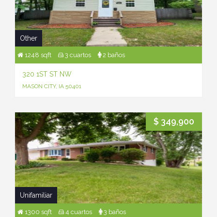
Other
1248 sqft
3 cuartos
2 baños
320 1ST ST NW
MASON CITY, IA 50401
$ 349,900
Unifamiliar
1300 sqft
4 cuartos
3 baños