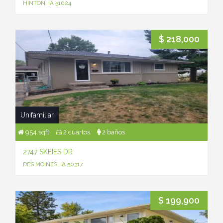
HINTON, IA 51024
$ 218,000
Unifamiliar
954 sqft
2 cuartos
2 baños
2747 SKEIES DR
DES MOINES, IA 50317
$ 199,900