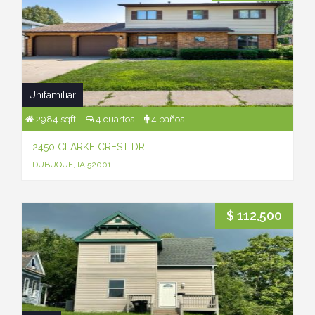
Unifamiliar
2984 sqft
4 cuartos
4 baños
2450 CLARKE CREST DR
DUBUQUE, IA 52001
$ 112,500