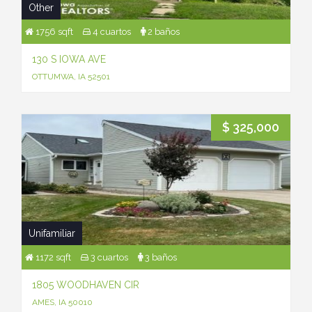
Other
1756 sqft
4 cuartos
2 baños
130 S IOWA AVE
OTTUMWA, IA 52501
$ 325,000
Unifamiliar
1172 sqft
3 cuartos
3 baños
1805 WOODHAVEN CIR
AMES, IA 50010