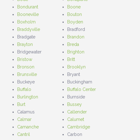
Bondurant
Boone
Booneville
Bouton
Boxholm
Boyden
Braddyville
Bradford
Bradgate
Brandon
Brayton
Breda
Bridgewater
Brighton
Bristow
Britt
Bronson
Brooklyn
Brunsville
Bryant
Buckeye
Buckingham
Buffalo
Buffalo Center
Burlington
Burnside
Burt
Bussey
Calamus
Callender
Calmar
Calumet
Camanche
Cambridge
Cantril
Carbon