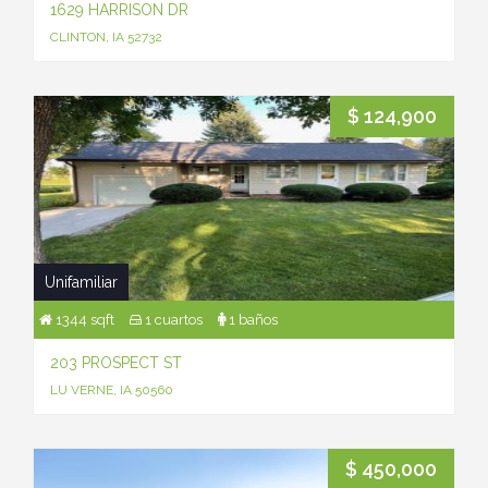
1629 HARRISON DR
CLINTON, IA 52732
$ 124,900
Unifamiliar
1344 sqft
1 cuartos
1 baños
203 PROSPECT ST
LU VERNE, IA 50560
$ 450,000