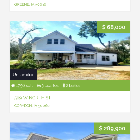
GREENE, IA 50636
$ 68,000
Unifamiliar
1756 sqft
3 cuartos
2 baños
509 W NORTH ST
CORYDON, IA 50060
$ 289,900