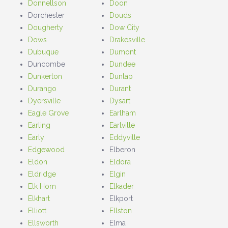
Donnellson
Doon
Dorchester
Douds
Dougherty
Dow City
Dows
Drakesville
Dubuque
Dumont
Duncombe
Dundee
Dunkerton
Dunlap
Durango
Durant
Dyersville
Dysart
Eagle Grove
Earlham
Earling
Earlville
Early
Eddyville
Edgewood
Elberon
Eldon
Eldora
Eldridge
Elgin
Elk Horn
Elkader
Elkhart
Elkport
Elliott
Ellston
Ellsworth
Elma