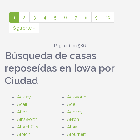
1
2
3
4
5
6
7
8
9
10
Siguiente »
Página 1 de 586
Búsqueda de casas
reposeídas en Iowa por
Ciudad
Ackley
Ackworth
Adair
Adel
Afton
Agency
Ainsworth
Akron
Albert City
Albia
Albion
Alburnett