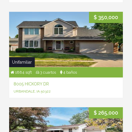
$ 350,000
Unifamiliar
1884 sqft
3 cuartos
4 baños
8005 HICKORY DR
URBANDALE, IA 50322
$ 265,000