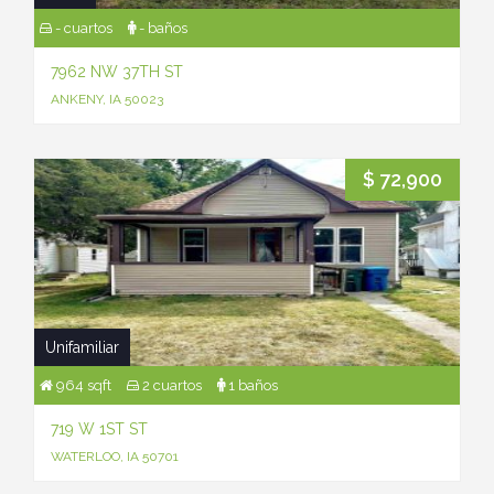
- cuartos
- baños
7962 NW 37TH ST
ANKENY, IA 50023
$ 72,900
Unifamiliar
964 sqft
2 cuartos
1 baños
719 W 1ST ST
WATERLOO, IA 50701