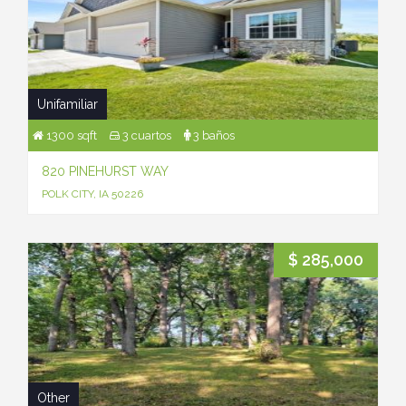
Unifamiliar
1300 sqft
3 cuartos
3 baños
820 PINEHURST WAY
POLK CITY, IA 50226
$ 285,000
Other