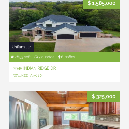
$ 1,585,000
Unifamiliar
2853 sqft
7 cuartos
6 baños
3945 INDIAN RIDGE DR
WAUKEE, IA 50263
$ 325,000