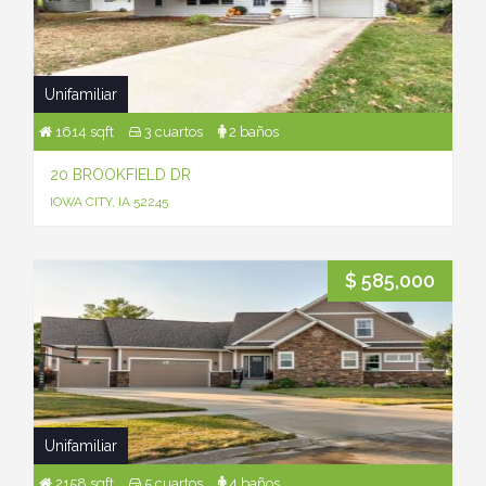
Unifamiliar
1614 sqft
3 cuartos
2 baños
20 BROOKFIELD DR
IOWA CITY, IA 52245
$ 585,000
Unifamiliar
2158 sqft
5 cuartos
4 baños