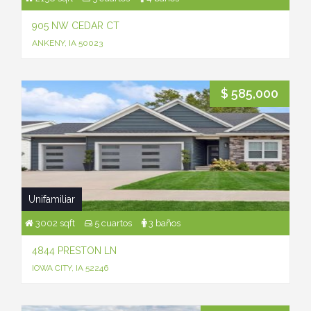
905 NW CEDAR CT
ANKENY, IA 50023
$ 585,000
Unifamiliar
3002 sqft
5 cuartos
3 baños
4844 PRESTON LN
IOWA CITY, IA 52246