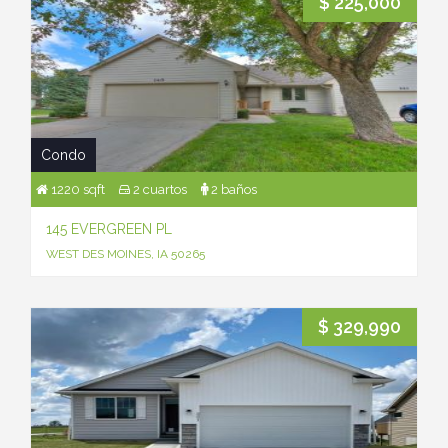
$ 225,000
Condo
1220 sqft
2 cuartos
2 baños
145 EVERGREEN PL
WEST DES MOINES, IA 50265
$ 329,990