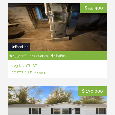
$ 52,900
Unifamiliar
1352 sqft
4 cuartos
1 baños
423 N 20TH ST
CENTERVILLE, IA 52544
$ 130,000