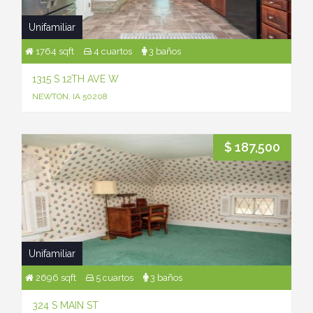
Unifamiliar
1764 sqft
4 cuartos
3 baños
1315 S 12TH AVE W
NEWTON, IA 50208
$ 187,500
Unifamiliar
2696 sqft
5 cuartos
3 baños
324 S MAIN ST