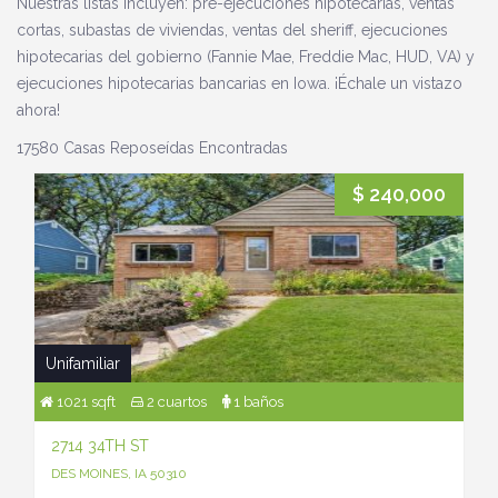
Nuestras listas incluyen: pre-ejecuciones hipotecarias, ventas
cortas, subastas de viviendas, ventas del sheriff, ejecuciones
hipotecarias del gobierno (Fannie Mae, Freddie Mac, HUD, VA) y
ejecuciones hipotecarias bancarias en Iowa. ¡Échale un vistazo
ahora!
17580 Casas Reposeídas Encontradas
$ 240,000
Unifamiliar
1021 sqft
2 cuartos
1 baños
2714 34TH ST
DES MOINES, IA 50310