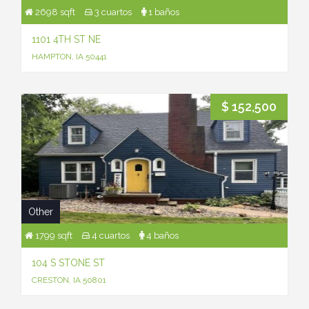
2698 sqft
3 cuartos
1 baños
1101 4TH ST NE
HAMPTON, IA 50441
$ 152,500
Other
1799 sqft
4 cuartos
4 baños
104 S STONE ST
CRESTON, IA 50801