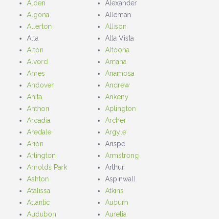
Alden
Alexander
Algona
Alleman
Allerton
Allison
Alta
Alta Vista
Alton
Altoona
Alvord
Amana
Ames
Anamosa
Andover
Andrew
Anita
Ankeny
Anthon
Aplington
Arcadia
Archer
Aredale
Argyle
Arion
Arispe
Arlington
Armstrong
Arnolds Park
Arthur
Ashton
Aspinwall
Atalissa
Atkins
Atlantic
Auburn
Audubon
Aurelia