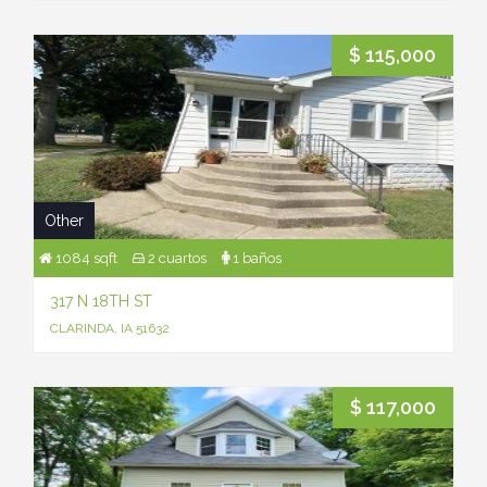
$ 115,000
Other
1084 sqft
2 cuartos
1 baños
317 N 18TH ST
CLARINDA, IA 51632
$ 117,000