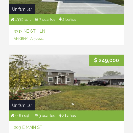
Unifamiliar
1339 sqft
3 cuartos
2 baños
3313 NE 6TH LN
ANKENY, IA 50021
$ 249,000
Unifamiliar
1181 sqft
3 cuartos
2 baños
209 E MAIN ST