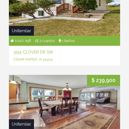
Unifamiliar
1040 sqft
3 cuartos
1 baños
3514 CLOVER DR SW
CEDAR RAPIDS, IA 52404
$ 239,900
Unifamiliar