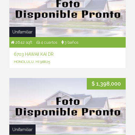
Unifamiliar
2642 sqft
4 cuartos
3 baños
6703 HAWAII KAI DR
HONOLULU, HI 96825
$ 1,398,000
Unifamiliar