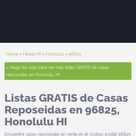
Home
»
Hawaii HI
»
Honolulu
»
96825
» Haga clic aquí para ver más listas GRATIS de casas
reposeídas en Honolulu, HI
Listas GRATIS de Casas
Reposeidas en 96825,
Honolulu HI
Encuentre casas reposeídas en venta en el código postal 96825.