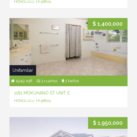
HONOLULU, HI 96825
$ 1,400,000
Unifamiliar
1949 sqft
3 cuartos
3 baños
1181 MOKUHANO ST UNIT E
HONOLULU, HI 96825
$ 1,950,000