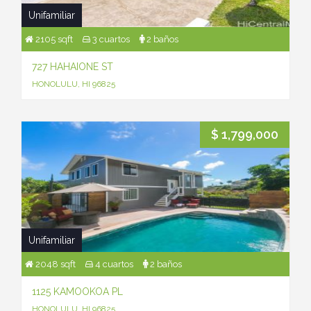
Unifamiliar
2105 sqft
3 cuartos
2 baños
727 HAHAIONE ST
HONOLULU, HI 96825
$ 1,799,000
Unifamiliar
2048 sqft
4 cuartos
2 baños
1125 KAMOOKOA PL
HONOLULU, HI 96825