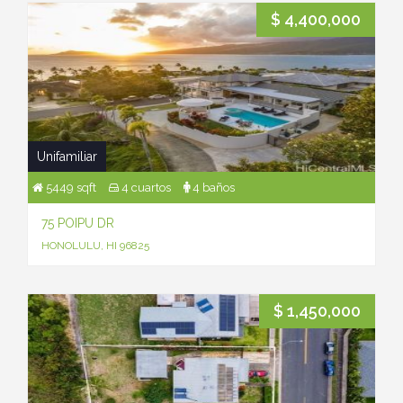
$ 4,400,000
Unifamiliar
5449 sqft
4 cuartos
4 baños
75 POIPU DR
HONOLULU, HI 96825
$ 1,450,000