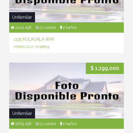
Unifamiliar
2041 sqft
3 cuartos
2 baños
1135 KULAUALA WAY
HONOLULU, HI 96825
$ 1,199,000
Unifamiliar
1679 sqft
3 cuartos
2 baños