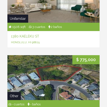
Unifamiliar
1508 sqft
3 cuartos
2 baños
1380 KAELEKU ST
HONOLULU, HI 96825
$ 775,000
Other
- cuartos
- baños