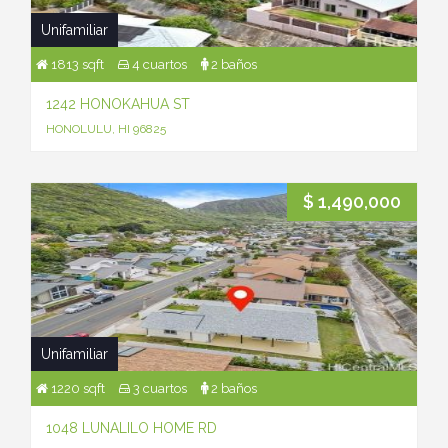
Unifamiliar
1813 sqft
4 cuartos
2 baños
1242 HONOKAHUA ST
HONOLULU, HI 96825
$ 1,490,000
Unifamiliar
1220 sqft
3 cuartos
2 baños
1048 LUNALILO HOME RD