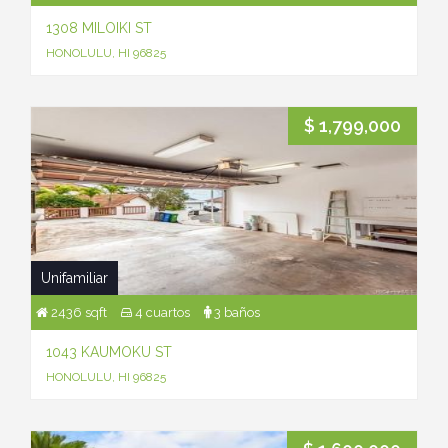
1308 MILOIKI ST
HONOLULU, HI 96825
$ 1,799,000
Unifamiliar
2436 sqft
4 cuartos
3 baños
1043 KAUMOKU ST
HONOLULU, HI 96825