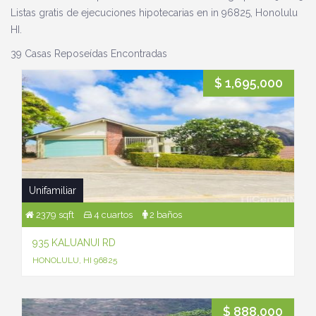
Listas gratis de ejecuciones hipotecarias en in 96825, Honolulu
HI.
39 Casas Reposeídas Encontradas
$ 1,695,000
Unifamiliar
2379 sqft
4 cuartos
2 baños
935 KALUANUI RD
HONOLULU, HI 96825
$ 888,000