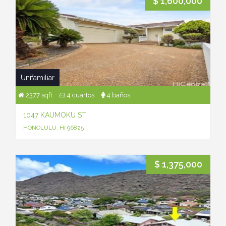
$ 1,600,000
Unifamiliar
2377 sqft
4 cuartos
4 baños
1047 KAUMOKU ST
HONOLULU, HI 96825
$ 1,375,000