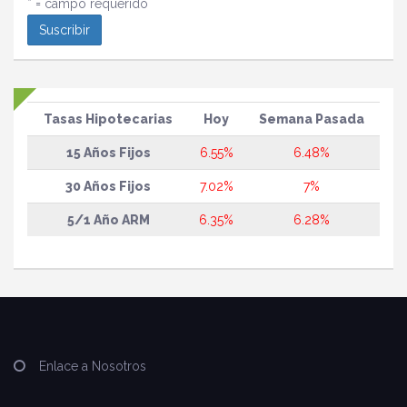
* = campo requerido
Tasas Hipotecarias
Hoy
Semana Pasada
15 Años Fijos
6.55%
6.48%
30 Años Fijos
7.02%
7%
5/1 Año ARM
6.35%
6.28%
Enlace a Nosotros