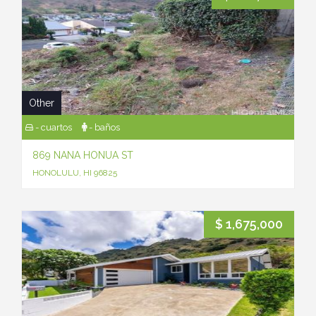
Other
- cuartos
- baños
869 NANA HONUA ST
HONOLULU, HI 96825
$ 1,675,000