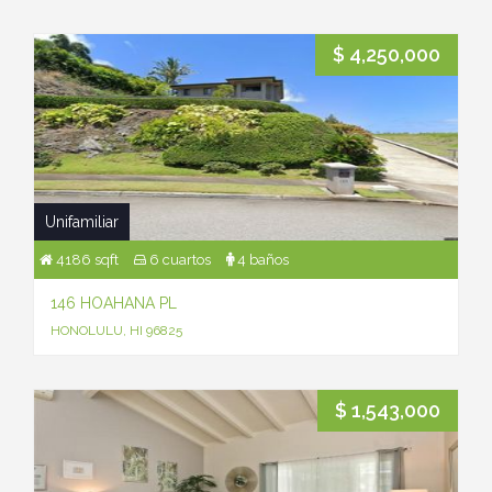
$ 4,250,000
Unifamiliar
4186 sqft
6 cuartos
4 baños
146 HOAHANA PL
HONOLULU, HI 96825
$ 1,543,000