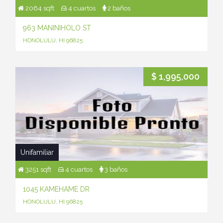
2064 sqft
4 cuartos
2 baños
963 MANINIHOLO ST
HONOLULU, HI 96825
$ 1,995,000
Unifamiliar
3251 sqft
4 cuartos
3 baños
1045 KAMEHAME DR
HONOLULU, HI 96825