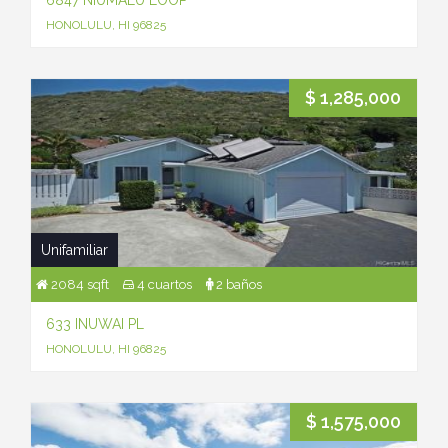
6847 NIUMALU LOOP
HONOLULU, HI 96825
$ 1,285,000
Unifamiliar
2084 sqft
4 cuartos
2 baños
633 INUWAI PL
HONOLULU, HI 96825
$ 1,575,000