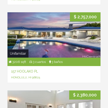
$ 2,757,000
Unifamiliar
3206 sqft
3 cuartos
3 baños
157 HOOLAKO PL
HONOLULU, HI 96825
$ 2,380,000