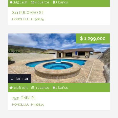
3591 sqft
4 cuartos
3 baños
841 PUUOMAO ST
HONOLULU, HI 96825
$ 1,299,000
Unifamiliar
1198 sqft
3 cuartos
2 baños
7531 ONINI PL
HONOLULU, HI 96825