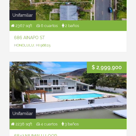
Unifamiliar
2367 sqft
6 cuartos
2 baños
686 AINAPO ST
HONOLULU, HI 96825
$ 2,999,900
Unifamiliar
2238 sqft
4 cuartos
3 baños