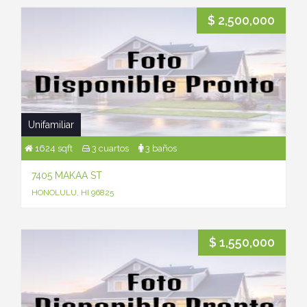
$ 2,500,000
Unifamiliar
1624 sqft
3 cuartos
3 baños
7405 MAKAA ST
HONOLULU, HI 96825
$ 1,550,000