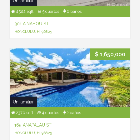
Unifamiliar
4582 sqft
5 cuartos
6 baños
301 AINAHOU ST
HONOLULU, HI 96825
$ 1,650,000
Unifamiliar
2370 sqft
4 cuartos
2 baños
169 ANAPALAU ST
HONOLULU, HI 96825