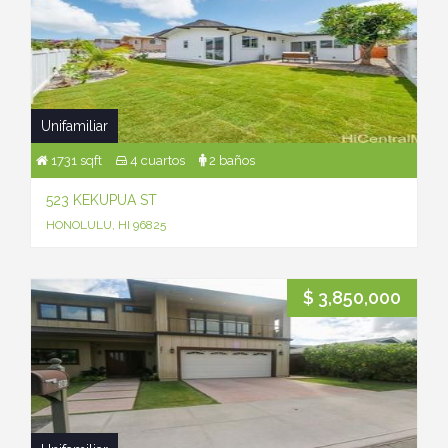
Unifamiliar
1731 sqft
4 cuartos
2 baños
523 KEKUPUA ST
HONOLULU, HI 96825
$ 3,850,000