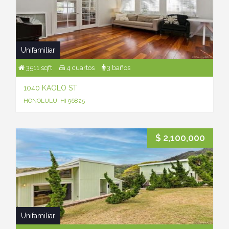
Unifamiliar
3511 sqft
4 cuartos
3 baños
1040 KAOLO ST
HONOLULU, HI 96825
$ 2,100,000
Unifamiliar