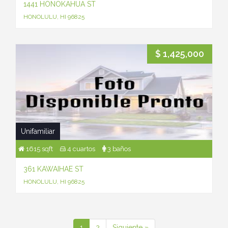
1441 HONOKAHUA ST
HONOLULU, HI 96825
$ 1,425,000
Unifamiliar
1615 sqft
4 cuartos
3 baños
361 KAWAIHAE ST
HONOLULU, HI 96825
1
2
Siguiente »