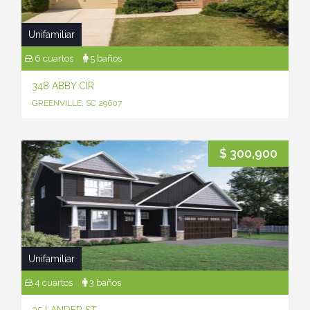
Unifamiliar
6 cuartos
5 baños
348 ABBY CIR
GREENVILLE, SC 29607
$ 300,900
Unifamiliar
4 cuartos
3 baños