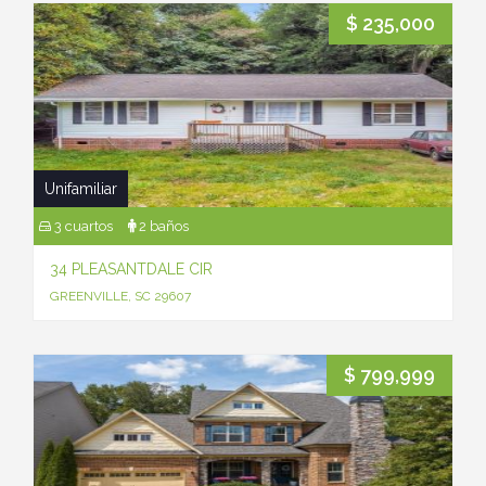
$ 235,000
Unifamiliar
3 cuartos
2 baños
34 PLEASANTDALE CIR
GREENVILLE, SC 29607
$ 799,999