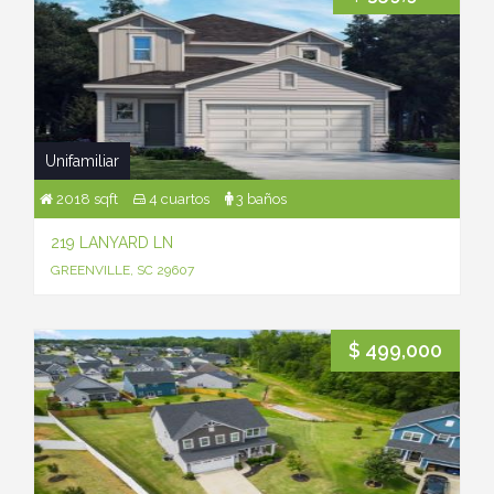
Unifamiliar
2018 sqft
4 cuartos
3 baños
219 LANYARD LN
GREENVILLE, SC 29607
$ 499,000