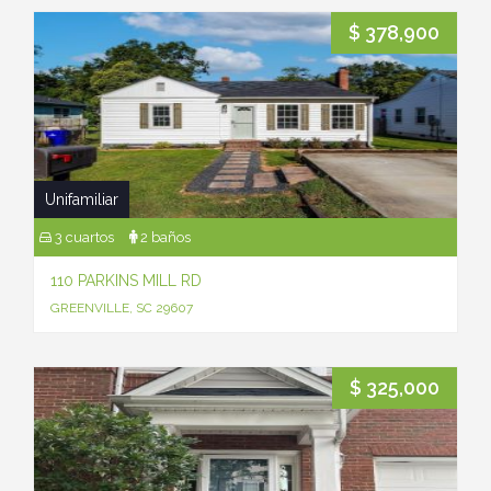
$ 378,900
Unifamiliar
3 cuartos
2 baños
110 PARKINS MILL RD
GREENVILLE, SC 29607
$ 325,000