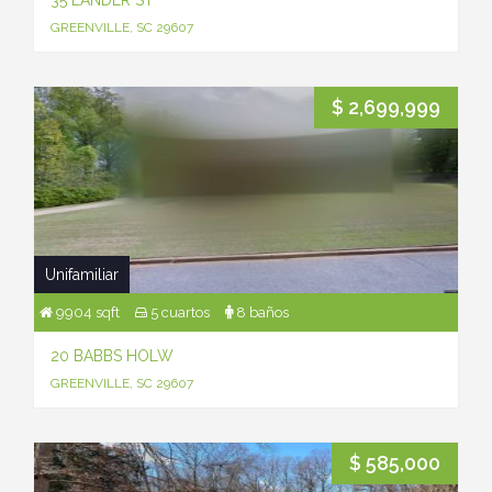
35 LANDER ST
GREENVILLE, SC 29607
$ 2,699,999
Unifamiliar
9904 sqft
5 cuartos
8 baños
20 BABBS HOLW
GREENVILLE, SC 29607
$ 585,000