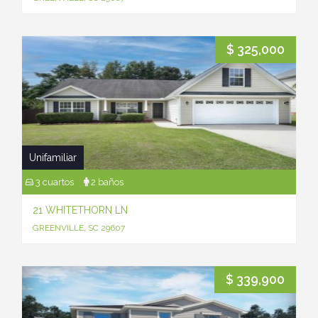
$ 325,000
Unifamiliar
3 cuartos
2 baños
21 WHITETHORN LN
GREENVILLE, SC 29607
$ 339,900