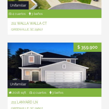
Unifamiliar
4 cuartos
3 baños
211 WALLA WALLA CT
GREENVILLE, SC 29607
$ 359,900
Unifamiliar
2018 sqft
4 cuartos
3 baños
211 LANYARD LN
GREENVILLE, SC 29607