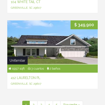
104 WHITE TAIL CT
GREENVILLE, SC 29607
$ 349,900
Unifamiliar
1997 sqft
3 cuartos
2 baños
412 LAURELTON PL
GREENVILLE, SC 29607
1
2
3
4
5
Siguiente »