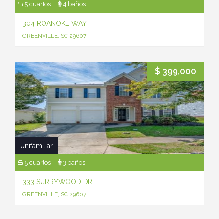
5 cuartos
4 baños
304 ROANOKE WAY
GREENVILLE, SC 29607
$ 399,000
Unifamiliar
5 cuartos
3 baños
333 SURRYWOOD DR
GREENVILLE, SC 29607