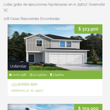
Listas gratis de ejecuciones hipotecarias en in 29607, Greenville
SC.
128 Casas Reposeídas Encontradas
$ 323,900
Unifamiliar
2100 sqft
4 cuartos
3 baños
133 BOREN WAY
GREENVILLE, SC 29607
$ 359,900