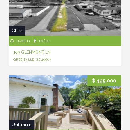
Other
- cuartos
- baños
109 GLENMONT LN
GREENVILLE, SC 29607
$ 495,000
Unifamiliar