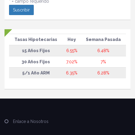
* = campo requerido
Tasas Hipotecarias
Hoy
Semana Pasada
15 Años Fijos
6.55%
6.48%
30 Años Fijos
7.02%
7%
5/1 Año ARM
6.35%
6.28%
Enlace a Nosotros