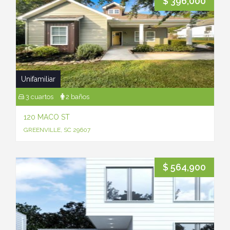
$ 396,000
Unifamiliar
3 cuartos
2 baños
120 MACO ST
GREENVILLE, SC 29607
$ 564,900