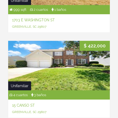
Unifamiliar
999 sqft
2 cuartos
1 baños
1703 E WASHINGTON ST
GREENVILLE, SC 29607
$ 422,000
Unifamiliar
4 cuartos
3 baños
15 CANSO ST
GREENVILLE, SC 29607