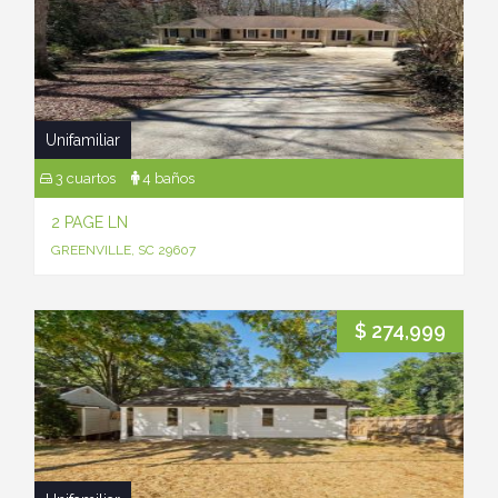
Unifamiliar
3 cuartos
4 baños
2 PAGE LN
GREENVILLE, SC 29607
$ 274,999