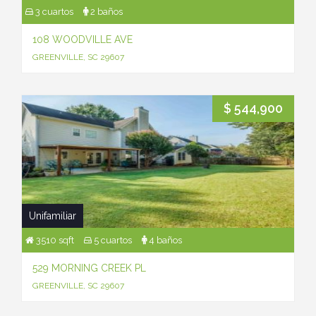
3 cuartos
2 baños
108 WOODVILLE AVE
GREENVILLE, SC 29607
$ 544,900
Unifamiliar
3510 sqft
5 cuartos
4 baños
529 MORNING CREEK PL
GREENVILLE, SC 29607