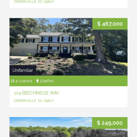
GREENVILLE, SC 29607
$ 467,000
Unifamiliar
4 cuartos
3 baños
104 BEECHRIDGE WAY
GREENVILLE, SC 29607
$ 249,000