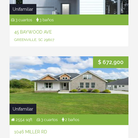
Unifamiliar
3 cuartos
3 baños
45 BAYWOOD AVE
GREENVILLE, SC 29607
$ 672,900
Unifamiliar
2554 sqft
3 cuartos
2 baños
1046 MILLER RD