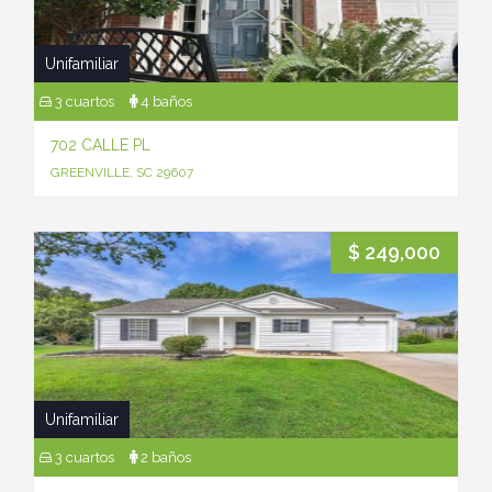
Unifamiliar
3 cuartos
4 baños
702 CALLE PL
GREENVILLE, SC 29607
$ 249,000
Unifamiliar
3 cuartos
2 baños