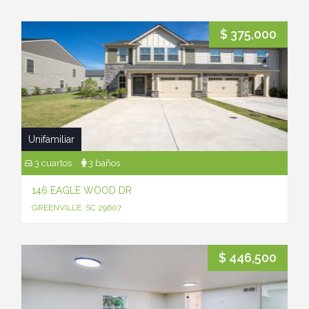
$ 375,000
Unifamiliar
3 cuartos
3 baños
146 EAGLE WOOD DR
GREENVILLE, SC 29607
$ 446,500