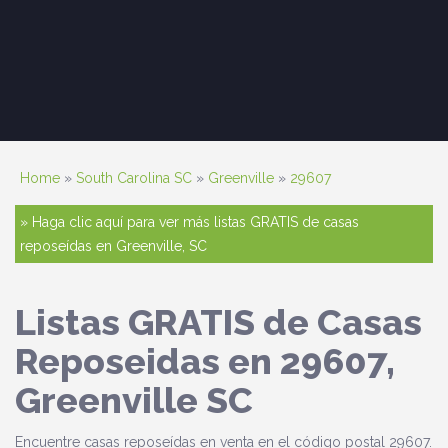
Home
»
South Carolina SC
»
Greenville
»
29607
» Haga clic aquí para ver más listas GRATIS de casas
reposeídas en Greenville, SC
Listas GRATIS de Casas
Reposeidas en 29607,
Greenville SC
Encuentre casas reposeídas en venta en el código postal 29607.