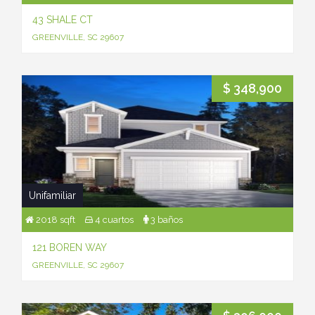
43 SHALE CT
GREENVILLE, SC 29607
$ 348,900
Unifamiliar
2018 sqft
4 cuartos
3 baños
121 BOREN WAY
GREENVILLE, SC 29607