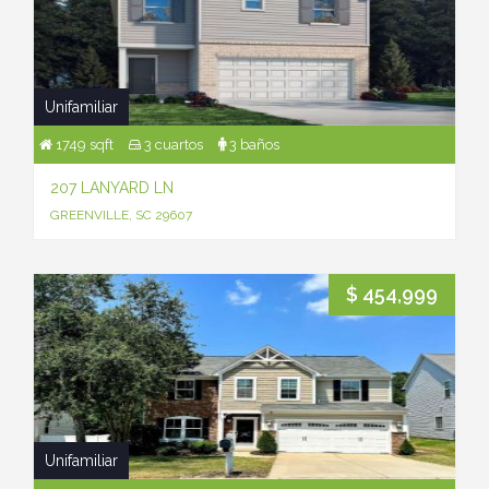
Unifamiliar
1749 sqft
3 cuartos
3 baños
207 LANYARD LN
GREENVILLE, SC 29607
$ 454,999
Unifamiliar