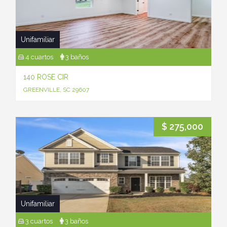
Unifamiliar
4 cuartos
3 baños
140 ROSE CIR
GREENVILLE, SC 29607
$ 275,000
Unifamiliar
3 cuartos
3 baños