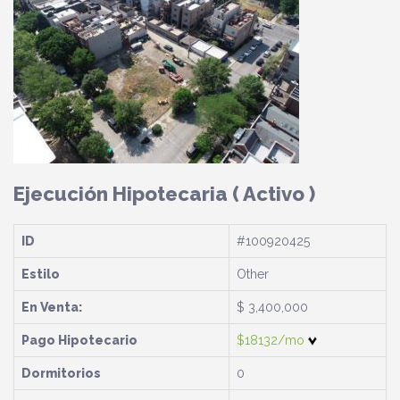
Ejecución Hipotecaria
( Activo )
ID
#100920425
Estilo
Other
En Venta:
$ 3,400,000
Pago Hipotecario
$18132/mo
Dormitorios
0