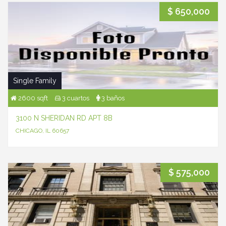
$ 650,000
Single Family
2600 sqft
3 cuartos
3 baños
3100 N SHERIDAN RD APT 8B
CHICAGO, IL 60657
$ 575,000