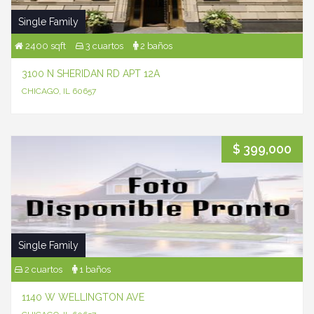
Single Family
2400 sqft
3 cuartos
2 baños
3100 N SHERIDAN RD APT 12A
CHICAGO, IL 60657
$ 399,000
Single Family
2 cuartos
1 baños
1140 W WELLINGTON AVE