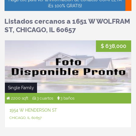
¡Es 100% GRATIS!
Listados cercanos a 1651 W WOLFRAM
ST, CHICAGO, IL 60657
$ 638,000
Single Family
2200 sqft
3 cuartos
3 baños
1954 W HENDERSON ST
CHICAGO, IL 60657