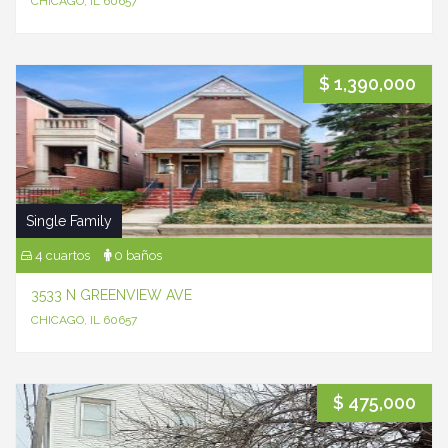
CHICAGO, IL 60657
$ 1,390,000
Single Family
4 cuartos
0 baños
3533 N GREENVIEW AVE
CHICAGO, IL 60657
$ 475,000