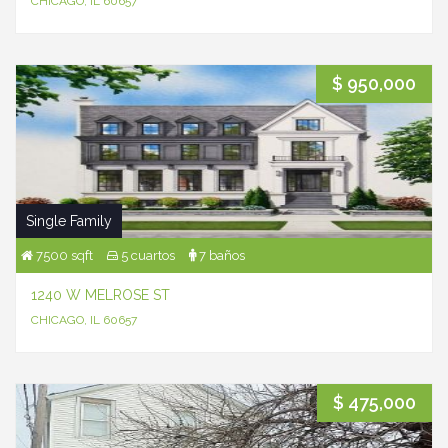
CHICAGO, IL 60657
$ 950,000
Single Family
7500 sqft
5 cuartos
7 baños
1240 W MELROSE ST
CHICAGO, IL 60657
$ 475,000