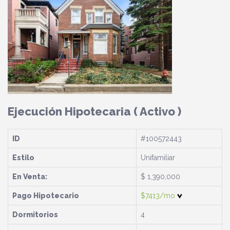
Ejecución Hipotecaria
( Activo )
ID
#100572443
Estilo
Unifamiliar
En Venta:
$ 1,390,000
Pago Hipotecario
$7413/mo
Dormitorios
4