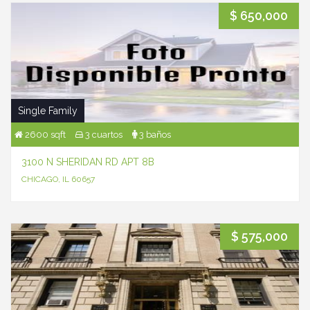
$ 650,000
Single Family
2600 sqft
3 cuartos
3 baños
3100 N SHERIDAN RD APT 8B
CHICAGO, IL 60657
$ 575,000