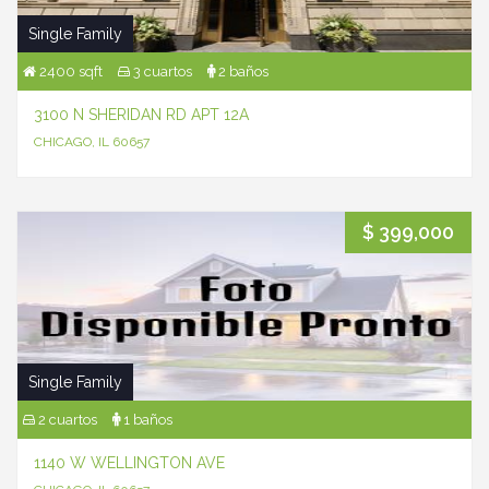
Single Family
2400 sqft
3 cuartos
2 baños
3100 N SHERIDAN RD APT 12A
CHICAGO, IL 60657
$ 399,000
Single Family
2 cuartos
1 baños
1140 W WELLINGTON AVE