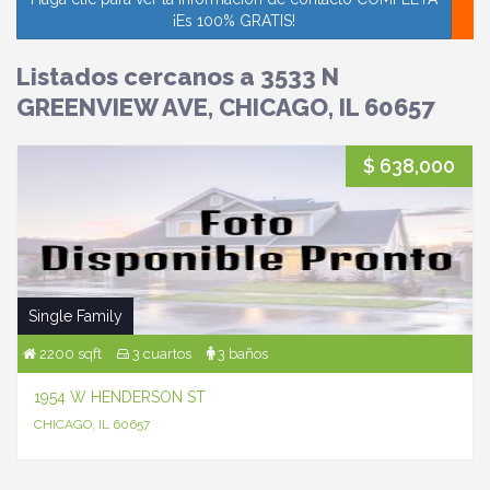
¡Es 100% GRATIS!
Listados cercanos a 3533 N
GREENVIEW AVE, CHICAGO, IL 60657
$ 638,000
Single Family
2200 sqft
3 cuartos
3 baños
1954 W HENDERSON ST
CHICAGO, IL 60657