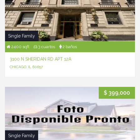
Single Family
2400 sqft
3 cuartos
2 baños
3100 N SHERIDAN RD APT 12A
CHICAGO, IL 60657
$ 399,000
Single Family