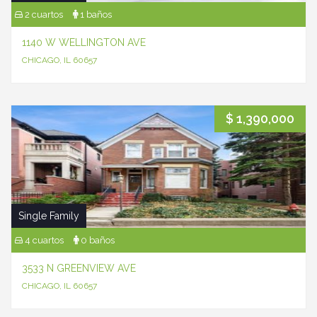
2 cuartos
1 baños
1140 W WELLINGTON AVE
CHICAGO, IL 60657
$ 1,390,000
Single Family
4 cuartos
0 baños
3533 N GREENVIEW AVE
CHICAGO, IL 60657