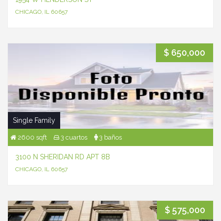
CHICAGO, IL 60657
$ 650,000
Single Family
2600 sqft
3 cuartos
3 baños
3100 N SHERIDAN RD APT 8B
CHICAGO, IL 60657
$ 575,000