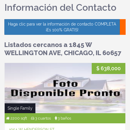
Información del Contacto
Haga clic para ver la información de contacto COMPLETA
¡Es 100% GRATIS!
Listados cercanos a 1845 W
WELLINGTON AVE, CHICAGO, IL 60657
$ 638,000
Single Family
2200 sqft
3 cuartos
3 baños
1954 W HENDERSON ST