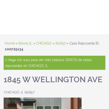
Home
»
Illinois IL
»
CHICAGO
»
60657
» Casa Reposeída ID:
100725134
» Haga clic aquí para ver más listados GRATIS de casas
reposeídas en CHICAGO, IL
1845 W WELLINGTON AVE
CHICAGO, IL 60657