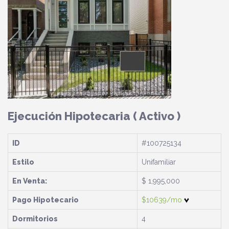
Ejecución Hipotecaria
( Activo )
ID
#100725134
Estilo
Unifamiliar
En Venta:
$ 1,995,000
Pago Hipotecario
$10639/mo
Dormitorios
4