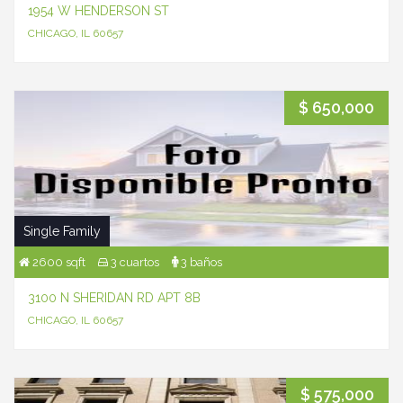
1954 W HENDERSON ST
CHICAGO, IL 60657
$ 650,000
Single Family
2600 sqft
3 cuartos
3 baños
3100 N SHERIDAN RD APT 8B
CHICAGO, IL 60657
$ 575,000