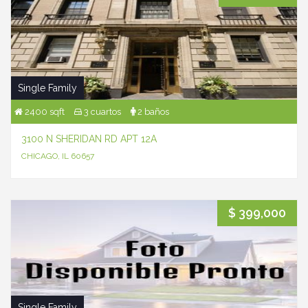
Single Family
2400 sqft
3 cuartos
2 baños
3100 N SHERIDAN RD APT 12A
CHICAGO, IL 60657
$ 399,000
Single Family