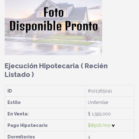
Ejecución Hipotecaria
( Recién
Listado )
ID
#101365041
Estilo
Unifamiliar
En Venta:
$ 1,595,000
Pago Hipotecario
$8506/mo
Dormitorios
4