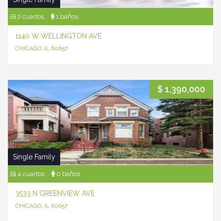
2 cuartos
1 baños
1140 W WELLINGTON AVE
CHICAGO, IL 60657
$ 1,390,000
Single Family
4 cuartos
0 baños
3533 N GREENVIEW AVE
CHICAGO, IL 60657