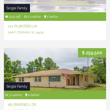
Single Family
924 sqft
2 cuartos
2 baños
222 PLANTERS LN
SAINT STEPHEN, SC 29479
$ 259,500
Single Family
3 cuartos
4 baños
181 RAVENELL DR