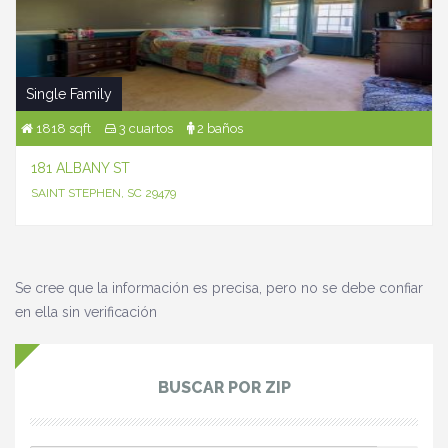
Single Family
1818 sqft
3 cuartos
2 baños
181 ALBANY ST
SAINT STEPHEN, SC 29479
Se cree que la información es precisa, pero no se debe confiar
en ella sin verificación
BUSCAR POR ZIP