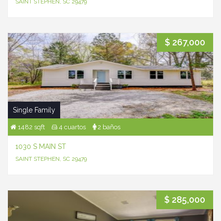
SAINT STEPHEN, SC 29479
$ 267,000
Single Family
1482 sqft
4 cuartos
2 baños
1030 S MAIN ST
SAINT STEPHEN, SC 29479
$ 285,000