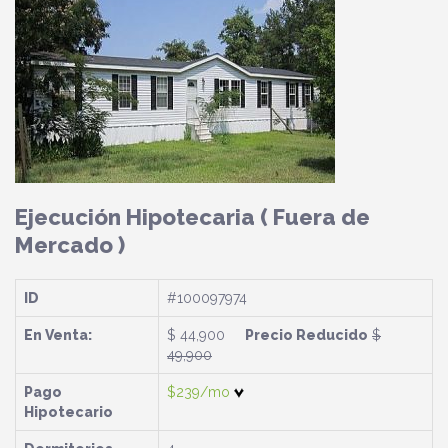
Ejecución Hipotecaria
( Fuera de
Mercado )
ID
#100097974
En Venta:
$ 44,900
Precio Reducido
$
49,900
Pago
$239/mo
Hipotecario