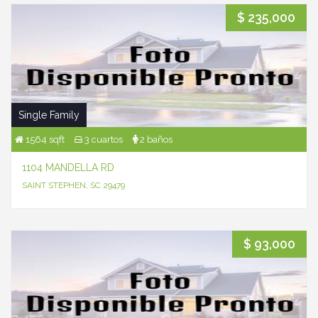
$ 235,000
Single Family
1564 sqft
3 cuartos
2 baños
1104 MANDELLA RD
SAINT STEPHEN, SC 29479
$ 93,000