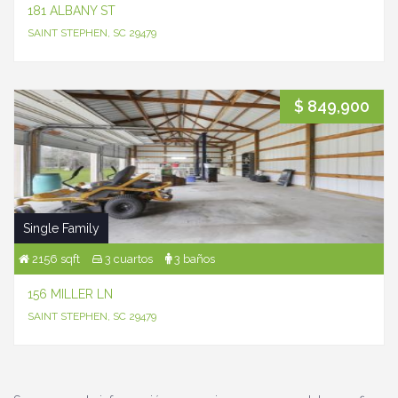
181 ALBANY ST
SAINT STEPHEN, SC 29479
$ 849,900
Single Family
2156 sqft
3 cuartos
3 baños
156 MILLER LN
SAINT STEPHEN, SC 29479