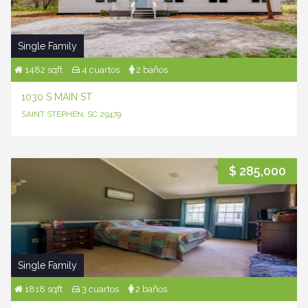
Single Family
1482 sqft
4 cuartos
2 baños
1030 S MAIN ST
SAINT STEPHEN, SC 29479
$ 285,000
Single Family
1818 sqft
3 cuartos
2 baños