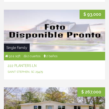
$ 93,000
Single Family
924 sqft
2 cuartos
2 baños
222 PLANTERS LN
SAINT STEPHEN, SC 29479
$ 267,000