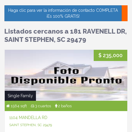
Haga clic para ver la información de contacto COMPLETA
¡Es 100% GRATIS!
Listados cercanos a 181 RAVENELL DR,
SAINT STEPHEN, SC 29479
$ 235,000
Single Family
1564 sqft
3 cuartos
2 baños
1104 MANDELLA RD
SAINT STEPHEN, SC 29479