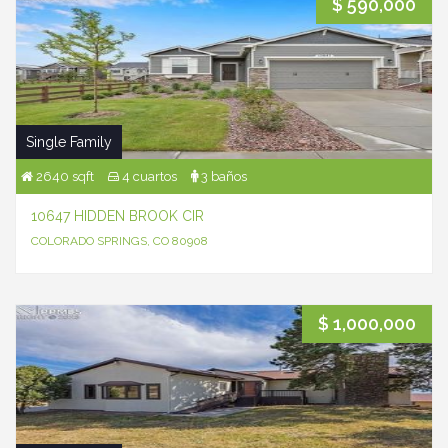
$ 590,000
Single Family
2640 sqft
4 cuartos
3 baños
10647 HIDDEN BROOK CIR
COLORADO SPRINGS, CO 80908
$ 1,000,000