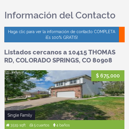
Información del Contacto
Haga clic para ver la información de contacto COMPLETA
¡Es 100% GRATIS!
Listados cercanos a 10415 THOMAS
RD, COLORADO SPRINGS, CO 80908
$ 675,000
Single Family
3519 sqft
5 cuartos
4 baños