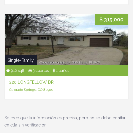
$ 315,000
Single-Family
912 sqft
3 cuartos
1 baños
220 LONGFELLOW DR
Colorado Springs, CO 80910
Se cree que la información es precisa, pero no se debe confiar
en ella sin verificación