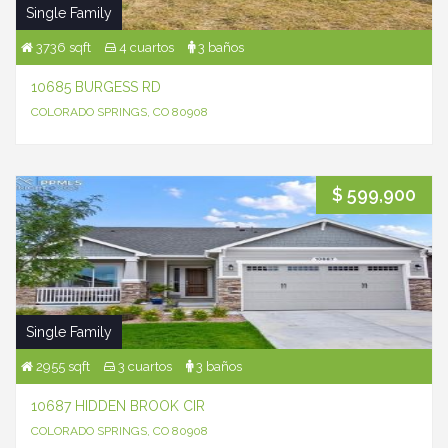
Single Family
3736 sqft
4 cuartos
3 baños
10685 BURGESS RD
COLORADO SPRINGS, CO 80908
$ 599,900
Single Family
2955 sqft
3 cuartos
3 baños
10687 HIDDEN BROOK CIR
COLORADO SPRINGS, CO 80908