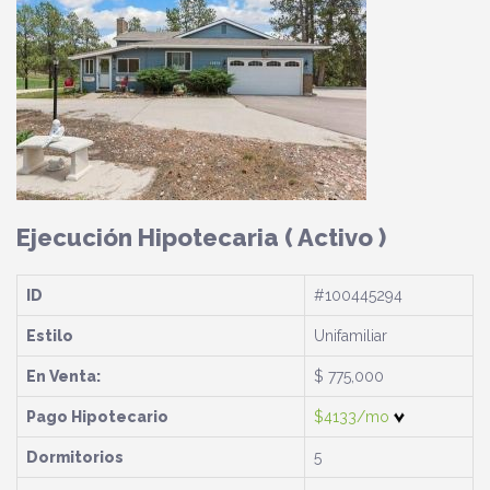
Ejecución Hipotecaria
( Activo )
ID
#100445294
Estilo
Unifamiliar
En Venta:
$ 775,000
Pago Hipotecario
$4133/mo
Dormitorios
5