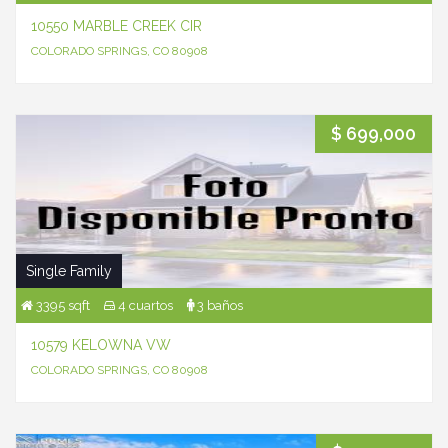
10550 MARBLE CREEK CIR
COLORADO SPRINGS, CO 80908
$ 699,000
Single Family
3395 sqft
4 cuartos
3 baños
10579 KELOWNA VW
COLORADO SPRINGS, CO 80908