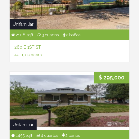
Unifamiliar
2108 sqft
3 cuartos
2 baños
260 E 1ST ST
AULT, CO 80610
$ 295,000
Unifamiliar
1455 sqft
4 cuartos
2 baños