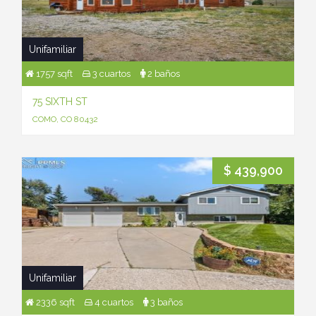
Unifamiliar
1757 sqft
3 cuartos
2 baños
75 SIXTH ST
COMO, CO 80432
$ 439,900
Unifamiliar
2336 sqft
4 cuartos
3 baños