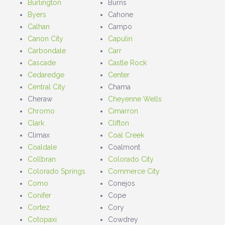
Burlington
Burns
Byers
Cahone
Calhan
Campo
Canon City
Capulin
Carbondale
Carr
Cascade
Castle Rock
Cedaredge
Center
Central City
Chama
Cheraw
Cheyenne Wells
Chromo
Cimarron
Clark
Clifton
Climax
Coal Creek
Coaldale
Coalmont
Collbran
Colorado City
Colorado Springs
Commerce City
Como
Conejos
Conifer
Cope
Cortez
Cory
Cotopaxi
Cowdrey