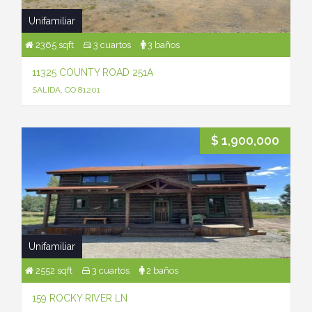
Unifamiliar
2365 sqft
3 cuartos
3 baños
11325 COUNTY ROAD 251A
SALIDA, CO 81201
$ 1,900,000
Unifamiliar
2552 sqft
3 cuartos
2 baños
159 ROCKY RIVER LN