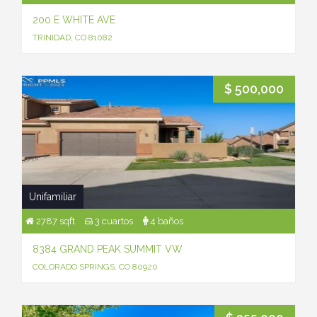
200 E WHITE AVE
TRINIDAD, CO 81082
$ 500,000
Unifamiliar
2787 sqft
3 cuartos
4 baños
8384 GRAND PEAK SUMMIT VW
COLORADO SPRINGS, CO 80920