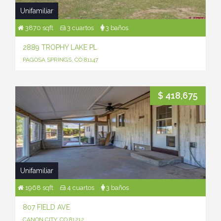
Unifamiliar
3870 sqft
3 cuartos
3 baños
2889 TROPHY LAKE PL
PAGOSA SPRINGS, CO 81147
$ 418,675
Unifamiliar
1968 sqft
4 cuartos
3 baños
807 FIELD AVE
CANON CITY, CO 81212