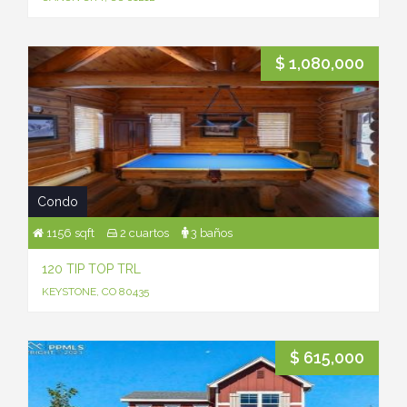
$ 1,080,000
Condo
1156 sqft
2 cuartos
3 baños
120 TIP TOP TRL
KEYSTONE, CO 80435
$ 615,000