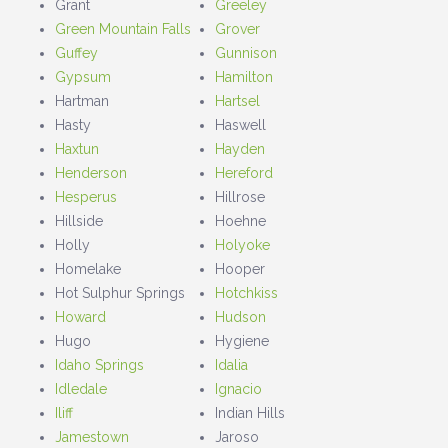
Grant
Greeley
Green Mountain Falls
Grover
Guffey
Gunnison
Gypsum
Hamilton
Hartman
Hartsel
Hasty
Haswell
Haxtun
Hayden
Henderson
Hereford
Hesperus
Hillrose
Hillside
Hoehne
Holly
Holyoke
Homelake
Hooper
Hot Sulphur Springs
Hotchkiss
Howard
Hudson
Hugo
Hygiene
Idaho Springs
Idalia
Idledale
Ignacio
Iliff
Indian Hills
Jamestown
Jaroso