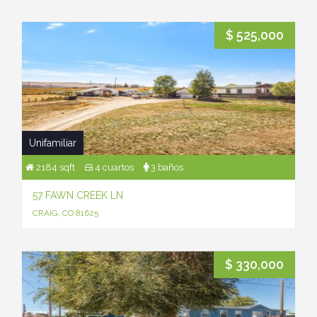
$ 525,000
Unifamiliar
2184 sqft
4 cuartos
3 baños
57 FAWN CREEK LN
CRAIG, CO 81625
$ 330,000