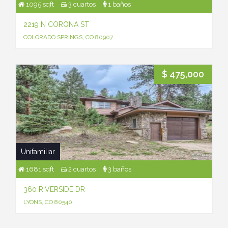
1095 sqft
3 cuartos
1 baños
2219 N CORONA ST
COLORADO SPRINGS, CO 80907
$ 475,000
Unifamiliar
1681 sqft
2 cuartos
3 baños
360 RIVERSIDE DR
LYONS, CO 80540