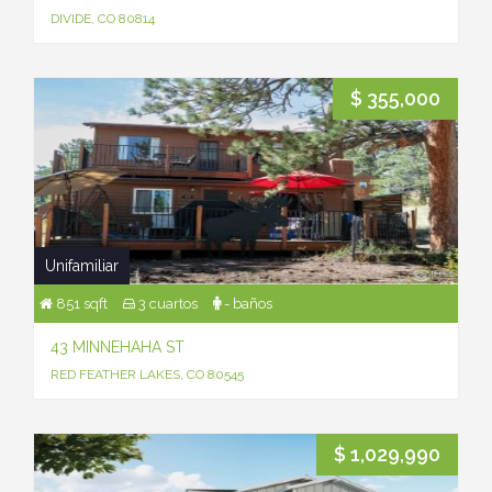
DIVIDE, CO 80814
$ 355,000
Unifamiliar
851 sqft
3 cuartos
- baños
43 MINNEHAHA ST
RED FEATHER LAKES, CO 80545
$ 1,029,990