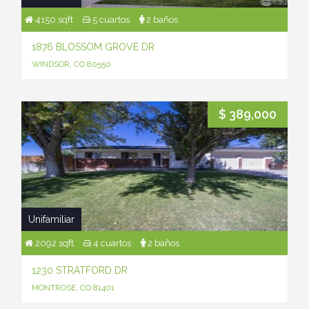
4150 sqft
5 cuartos
2 baños
1876 BLOSSOM GROVE DR
WINDSOR, CO 80550
$ 389,000
Unifamiliar
2092 sqft
4 cuartos
2 baños
1230 STRATFORD DR
MONTROSE, CO 81401