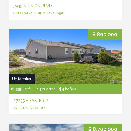
5945 N UNION BLVD
COLORADO SPRINGS, CO 80918
$ 800,000
Unifamiliar
3392 sqft
4 cuartos
4 baños
27235 E EASTER PL
AURORA, CO 80016
$ 8,700,000