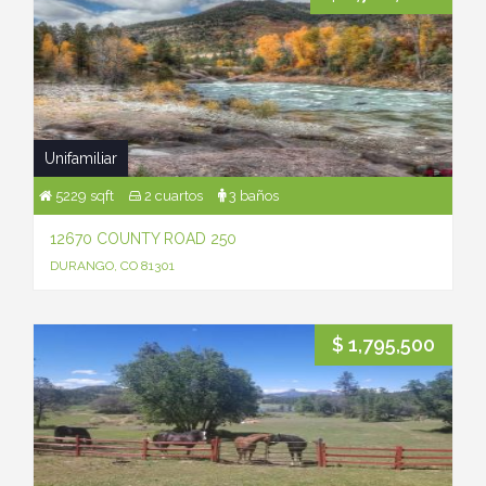
Unifamiliar
5229 sqft
2 cuartos
3 baños
12670 COUNTY ROAD 250
DURANGO, CO 81301
$ 1,795,500