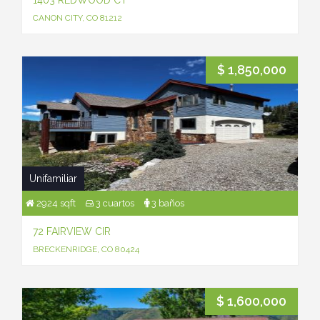
1403 REDWOOD CT
CANON CITY, CO 81212
$ 1,850,000
Unifamiliar
2924 sqft
3 cuartos
3 baños
72 FAIRVIEW CIR
BRECKENRIDGE, CO 80424
$ 1,600,000