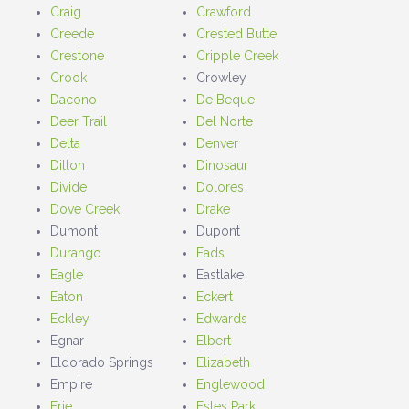
Craig
Crawford
Creede
Crested Butte
Crestone
Cripple Creek
Crook
Crowley
Dacono
De Beque
Deer Trail
Del Norte
Delta
Denver
Dillon
Dinosaur
Divide
Dolores
Dove Creek
Drake
Dumont
Dupont
Durango
Eads
Eagle
Eastlake
Eaton
Eckert
Eckley
Edwards
Egnar
Elbert
Eldorado Springs
Elizabeth
Empire
Englewood
Erie
Estes Park