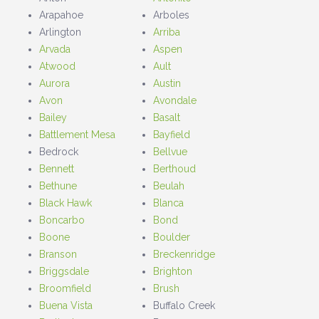
Arapahoe
Arboles
Arlington
Arriba
Arvada
Aspen
Atwood
Ault
Aurora
Austin
Avon
Avondale
Bailey
Basalt
Battlement Mesa
Bayfield
Bedrock
Bellvue
Bennett
Berthoud
Bethune
Beulah
Black Hawk
Blanca
Boncarbo
Bond
Boone
Boulder
Branson
Breckenridge
Briggsdale
Brighton
Broomfield
Brush
Buena Vista
Buffalo Creek