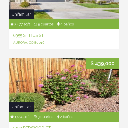
Unifamiliar
3477 sqft
5 cuartos
4 baños
6955 S TITUS ST
AURORA, CO 80016
$ 439,000
Unifamiliar
1724 sqft
3 cuartos
2 baños