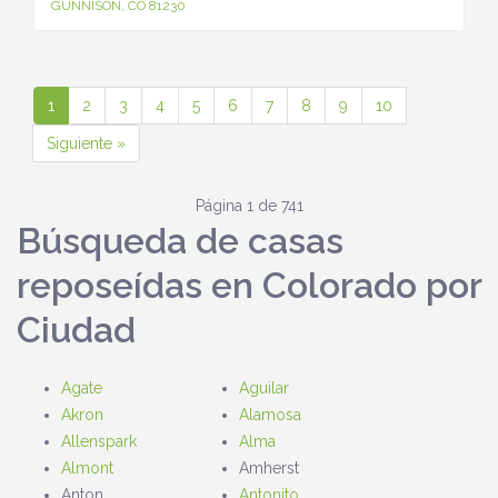
GUNNISON, CO 81230
1
2
3
4
5
6
7
8
9
10
Siguiente »
Página 1 de 741
Búsqueda de casas
reposeídas en Colorado por
Ciudad
Agate
Aguilar
Akron
Alamosa
Allenspark
Alma
Almont
Amherst
Anton
Antonito