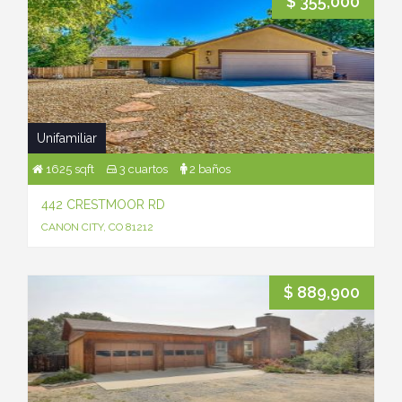
$ 355,000
Unifamiliar
1625 sqft
3 cuartos
2 baños
442 CRESTMOOR RD
CANON CITY, CO 81212
$ 889,900