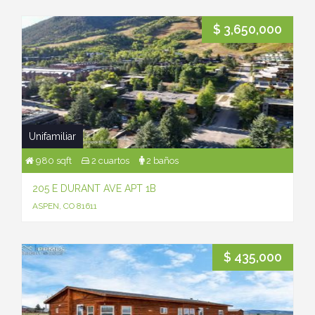
$ 3,650,000
Unifamiliar
980 sqft
2 cuartos
2 baños
205 E DURANT AVE APT 1B
ASPEN, CO 81611
$ 435,000