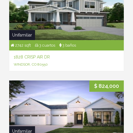
Unifamiliar
2742 sqft
3 cuartos
3 baños
1828 CRISP AIR DR
WINDSOR, CO 80550
$ 824,000
Unifamiliar