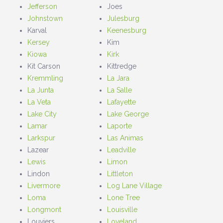
Jefferson
Joes
Johnstown
Julesburg
Karval
Keenesburg
Kersey
Kim
Kiowa
Kirk
Kit Carson
Kittredge
Kremmling
La Jara
La Junta
La Salle
La Veta
Lafayette
Lake City
Lake George
Lamar
Laporte
Larkspur
Las Animas
Lazear
Leadville
Lewis
Limon
Lindon
Littleton
Livermore
Log Lane Village
Loma
Lone Tree
Longmont
Louisville
Louviers
Loveland