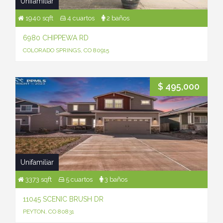
Unifamiliar
1940 sqft
4 cuartos
2 baños
6980 CHIPPEWA RD
COLORADO SPRINGS, CO 80915
$ 495,000
Unifamiliar
3373 sqft
5 cuartos
3 baños
11045 SCENIC BRUSH DR
PEYTON, CO 80831