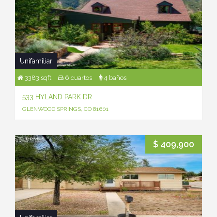
Unifamiliar
3383 sqft
6 cuartos
4 baños
533 HYLAND PARK DR
GLENWOOD SPRINGS, CO 81601
$ 409,900