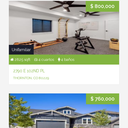
$ 800,000
Unifamiliar
2825 sqft
4 cuartos
4 baños
2790 E 102ND PL
THORNTON, CO 80229
$ 760,000