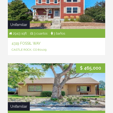
Unifamiliar
2943 sqft
3 cuartos
3 baños
4319 FOSSIL WAY
CASTLE ROCK, CO 80109
$ 465,000
Unifamiliar