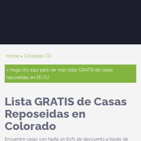
Home
»
Colorado CO
» Haga clic aquí para ver más listas GRATIS de casas
reposeídas en EE.UU.
Lista GRATIS de Casas
Reposeidas en
Colorado
Encuentre casas con hasta un 60% de descuento a través de