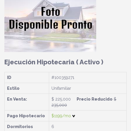
Ejecución Hipotecaria
( Activo )
ID
#100359271
Estilo
Unifamiliar
En Venta:
$ 225,000
Precio Reducido
$
235,000
Pago Hipotecario
$1199/mo
Dormitorios
6