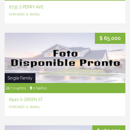
6735 S PERRY AVE
CHICAGO, IL 60621
$ 65,000
Single Family
7 cuartos
0 baños
6940 S GREEN ST
CHICAGO, IL 60621