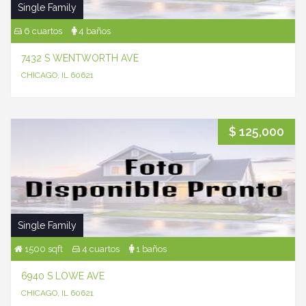
Single Family
6 cuartos
4 baños
7432 S WENTWORTH AVE
CHICAGO, IL 60621
$ 125,000
Single Family
1500 sqft
4 cuartos
1 baños
6940 S LOWE AVE
CHICAGO, IL 60621