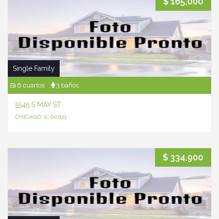
$ 165,000
Single Family
6 cuartos
3 baños
5545 S MAY ST
CHICAGO, IL 60621
$ 334,900