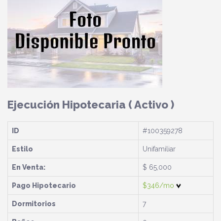
Ejecución Hipotecaria
( Activo )
ID
#100359278
Estilo
Unifamiliar
En Venta:
$ 65,000
Pago Hipotecario
$346/mo
Dormitorios
7