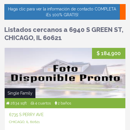
Haga clic para ver la información de contacto COMPLETA
¡Es 100% GRATIS!
Listados cercanos a 6940 S GREEN ST,
CHICAGO, IL 60621
$ 184,900
Single Family
2834 sqft
4 cuartos
2 baños
6735 S PERRY AVE
CHICAGO, IL 60621