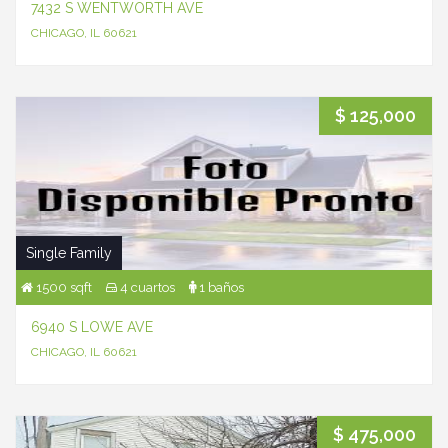
7432 S WENTWORTH AVE
CHICAGO, IL 60621
$ 125,000
Single Family
1500 sqft
4 cuartos
1 baños
6940 S LOWE AVE
CHICAGO, IL 60621
$ 475,000