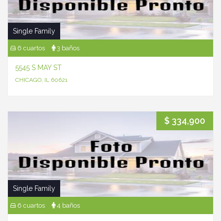
Single Family
6 cuartos
3 baños
5545 S MAY ST
CHICAGO, IL 60621
$ 334,900
Single Family
6 cuartos
4 baños