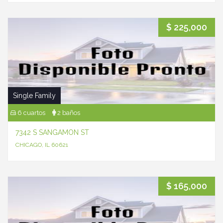
$ 225,000
Single Family
6 cuartos
2 baños
7342 S SANGAMON ST
CHICAGO, IL 60621
$ 165,000