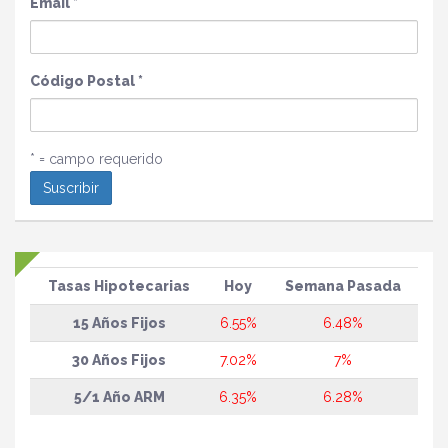
Email
*
Código Postal
*
* = campo requerido
Tasas Hipotecarias
Hoy
Semana Pasada
15 Años Fijos
6.55%
6.48%
30 Años Fijos
7.02%
7%
5/1 Año ARM
6.35%
6.28%