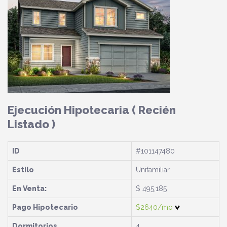
Ejecución Hipotecaria
( Recién
Listado )
ID
#101147480
Estilo
Unifamiliar
En Venta:
$ 495,185
Pago Hipotecario
$2640/mo
Dormitorios
4