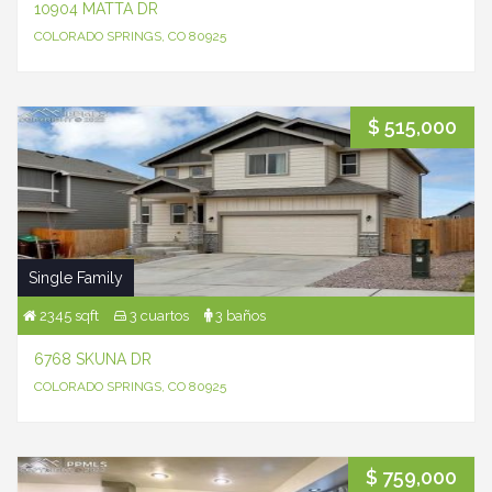
10904 MATTA DR
COLORADO SPRINGS, CO 80925
$ 515,000
Single Family
2345 sqft
3 cuartos
3 baños
6768 SKUNA DR
COLORADO SPRINGS, CO 80925
$ 759,000