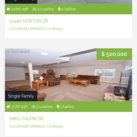
2286 sqft
4 cuartos
4 baños
10440 HORTON DR
COLORADO SPRINGS, CO 80925
$ 500,000
Single Family
3176 sqft
5 cuartos
3 baños
6862 GALPIN DR
COLORADO SPRINGS, CO 80925