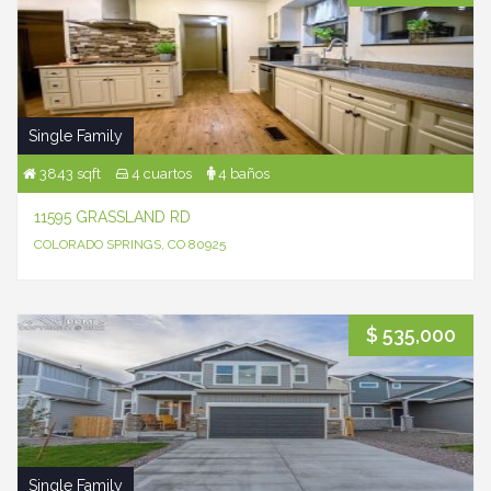
Single Family
3843 sqft
4 cuartos
4 baños
11595 GRASSLAND RD
COLORADO SPRINGS, CO 80925
$ 535,000
Single Family