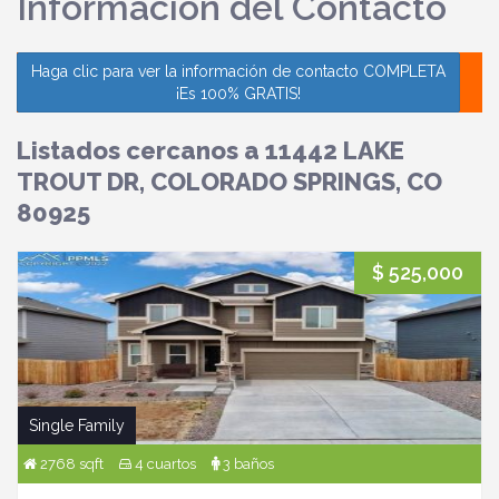
Información del Contacto
Haga clic para ver la información de contacto COMPLETA
¡Es 100% GRATIS!
Listados cercanos a 11442 LAKE
TROUT DR, COLORADO SPRINGS, CO
80925
$ 525,000
Single Family
2768 sqft
4 cuartos
3 baños