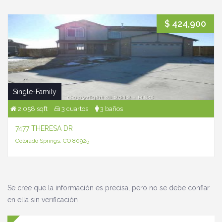
$ 424,900
Single-Family
2,058 sqft
3 cuartos
3 baños
7477 THERESA DR
Colorado Springs, CO 80925
Se cree que la información es precisa, pero no se debe confiar
en ella sin verificación