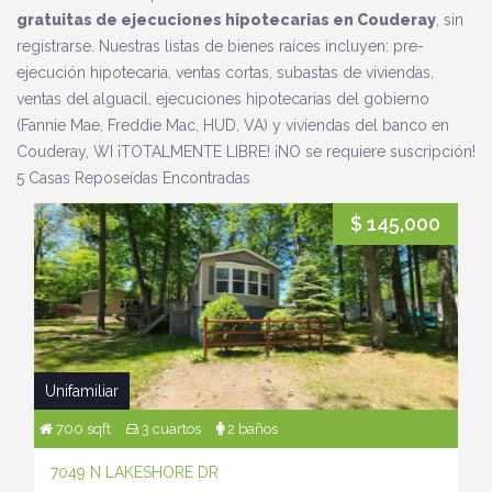
gratuitas de ejecuciones hipotecarias en Couderay
, sin
registrarse. Nuestras listas de bienes raíces incluyen: pre-
ejecución hipotecaria, ventas cortas, subastas de viviendas,
ventas del alguacil, ejecuciones hipotecarias del gobierno
(Fannie Mae, Freddie Mac, HUD, VA) y viviendas del banco en
Couderay, WI ¡TOTALMENTE LIBRE! ¡NO se requiere suscripción!
5 Casas Reposeídas Encontradas
$ 145,000
Unifamiliar
700 sqft
3 cuartos
2 baños
7049 N LAKESHORE DR