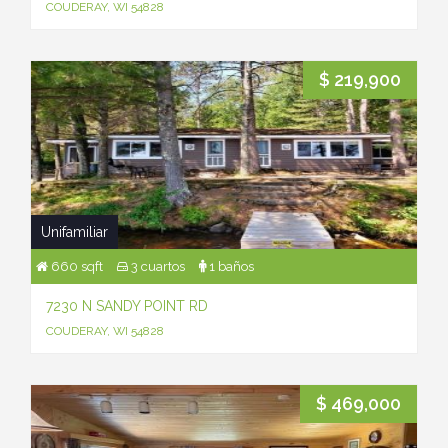
COUDERAY, WI 54828
$ 219,900
Unifamiliar
660 sqft
3 cuartos
1 baños
7230 N SANDY POINT RD
COUDERAY, WI 54828
$ 469,000