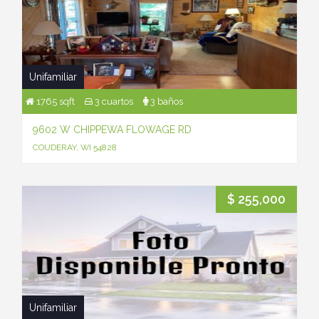
Unifamiliar
1765 sqft
3 cuartos
3 baños
9602 W CHIPPEWA FLOWAGE RD
COUDERAY, WI 54828
$ 255,000
Unifamiliar