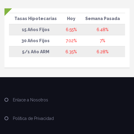
Tasas Hipotecarias
Hoy
Semana Pasada
15 Años Fijos
6.55%
6.48%
30 Años Fijos
7.02%
7%
5/1 Año ARM
6.35%
6.28%
Enlace a Nosotros
Política de Privacidad