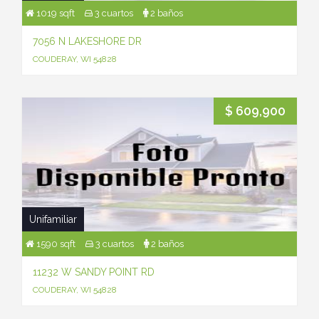
1019 sqft
3 cuartos
2 baños
7056 N LAKESHORE DR
COUDERAY, WI 54828
$ 609,900
Unifamiliar
1590 sqft
3 cuartos
2 baños
11232 W SANDY POINT RD
COUDERAY, WI 54828