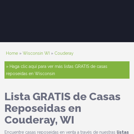
Home
»
Wisconsin WI
»
Couderay
» Haga clic aquí para ver más listas GRATIS de casas
reposeídas en Wisconsin
Lista GRATIS de Casas
Reposeidas en
Couderay, WI
Encuentre casas reposeidas en venta a través de nuestras
listas