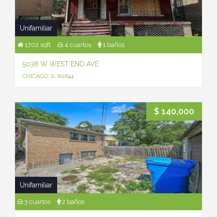
Unifamiliar
1702 sqft
4 cuartos
1 baños
5038 W WEST END AVE
CHICAGO, IL 60644
$ 140,000
Unifamiliar
3 cuartos
2 baños