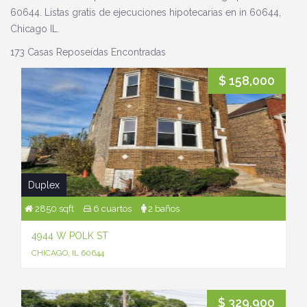
60644. Listas gratis de ejecuciones hipotecarias en in 60644,
Chicago IL.
173 Casas Reposeídas Encontradas
$ 158,000
Duplex
2850 sqft
6 cuartos
2 baños
4944 W POLK ST
CHICAGO, IL 60644
$ 329,900