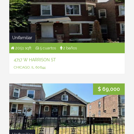
Unifamiliar
2051 sqft
5 cuartos
2 baños
4717 W HARRISON ST
CHICAGO, IL 60644
$ 69,000