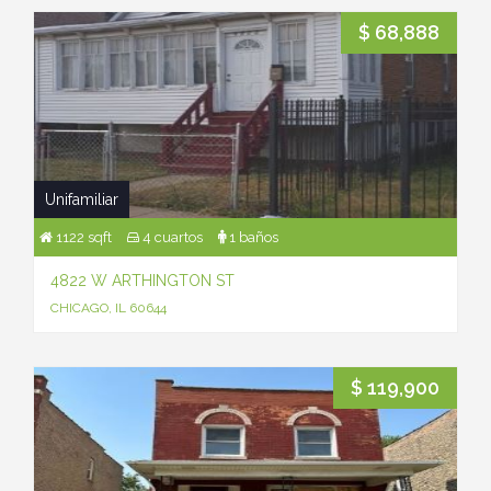
$ 68,888
Unifamiliar
1122 sqft
4 cuartos
1 baños
4822 W ARTHINGTON ST
CHICAGO, IL 60644
$ 119,900