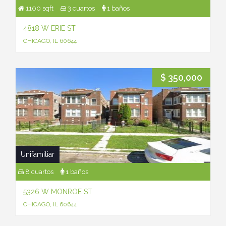
1100 sqft
3 cuartos
1 baños
4818 W ERIE ST
CHICAGO, IL 60644
$ 350,000
Unifamiliar
8 cuartos
1 baños
5326 W MONROE ST
CHICAGO, IL 60644