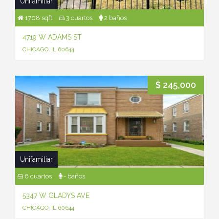
Unifamiliar
1708 sqft
3 cuartos
2 baños
4719 W ADAMS ST
CHICAGO, IL 60644
$ 245,000
Unifamiliar
6 cuartos
- baños
5347 W GLADYS AVE
CHICAGO, IL 60644