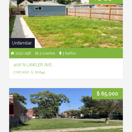
Unifamiliar
3150 sqft
3 cuartos
3 baños
406 N LAWLER AVE
CHICAGO, IL 60644
$ 65,000