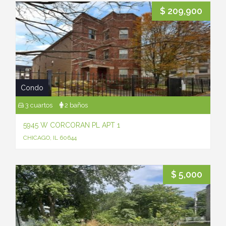
$ 209,900
Condo
3 cuartos
2 baños
5945 W CORCORAN PL APT 1
CHICAGO, IL 60644
$ 5,000