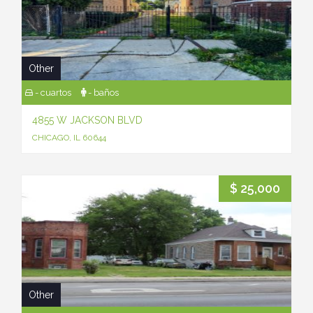
Other
- cuartos
- baños
4855 W JACKSON BLVD
CHICAGO, IL 60644
$ 25,000
Other