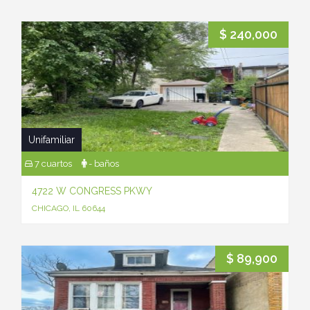
$ 240,000
Unifamiliar
7 cuartos
- baños
4722 W CONGRESS PKWY
CHICAGO, IL 60644
$ 89,900