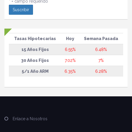
* = campo requerido
Tasas Hipotecarias
Hoy
Semana Pasada
15 Años Fijos
6.55%
6.48%
30 Años Fijos
7.02%
7%
5/1 Año ARM
6.35%
6.28%
Enlace a Nosotros