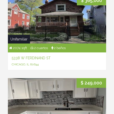
$ 365,000
Unifamiliar
2074 sqft
2 cuartos
2 baños
5338 W FERDINAND ST
CHICAGO, IL 60644
$ 249,000