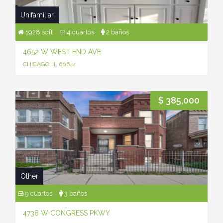
Unifamiliar
1928 sqft
4 cuartos
2 baños
4652 W WEST END AVE
CHICAGO, IL 60644
$ 385,000
Other
9 cuartos
3 baños
4738 W CONGRESS PKWY