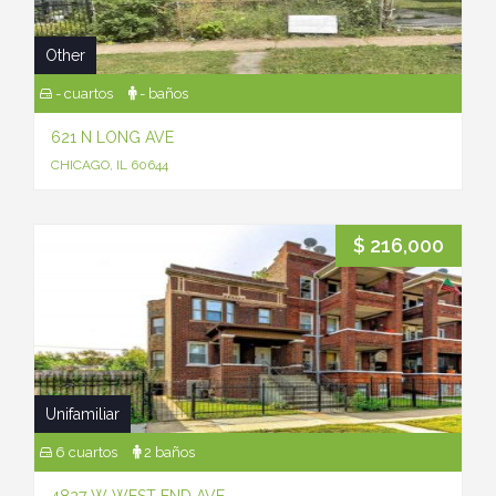
Other
- cuartos
- baños
621 N LONG AVE
CHICAGO, IL 60644
$ 216,000
Unifamiliar
6 cuartos
2 baños