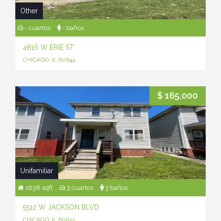
Other
- cuartos
- baños
4816 W ERIE ST
CHICAGO, IL 60644
$ 165,000
Unifamiliar
1638 sqft
3 cuartos
3 baños
5512 W JACKSON BLVD
CHICAGO, IL 60644