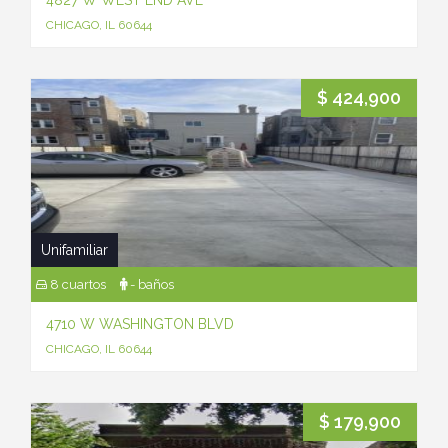
4827 W WEST END AVE
CHICAGO, IL 60644
$ 424,900
Unifamiliar
8 cuartos
- baños
4710 W WASHINGTON BLVD
CHICAGO, IL 60644
$ 179,900