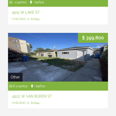
- cuartos
- baños
4915 W LAKE ST
CHICAGO, IL 60644
$ 399,800
Other
8 cuartos
- baños
4922 W VAN BUREN ST
CHICAGO, IL 60644