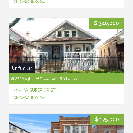
CHICAGO, IL 60644
$ 340,000
Unifamiliar
2750 sqft
5 cuartos
3 baños
4954 W SUPERIOR ST
CHICAGO, IL 60644
$ 175,000