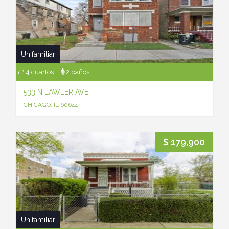
Unifamiliar
4 cuartos
2 baños
533 N LAWLER AVE
CHICAGO, IL 60644
$ 179,900
Unifamiliar