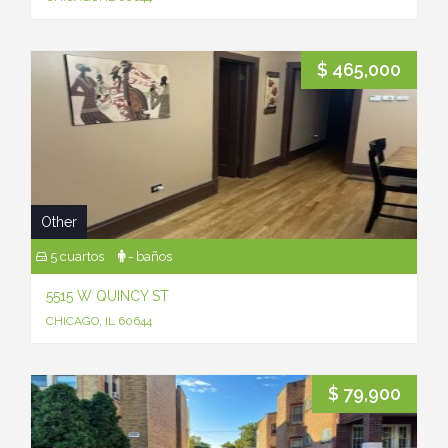
$ 465,000
Other
5 cuartos
- baños
5515 W QUINCY ST
CHICAGO, IL 60644
$ 79,900