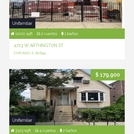
Unifamiliar
1000 sqft
2 cuartos
1 baños
4723 W ARTHINGTON ST
CHICAGO, IL 60644
$ 179,900
Unifamiliar
3125 sqft
4 cuartos
2 baños