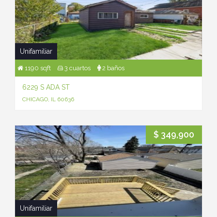
Unifamiliar
1190 sqft
3 cuartos
2 baños
6229 S ADA ST
CHICAGO, IL 60636
$ 349,900
Unifamiliar