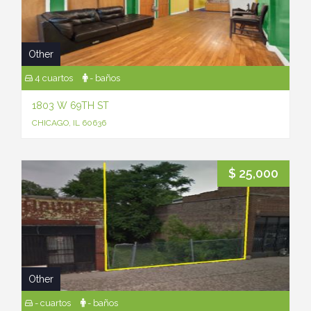
Other
4 cuartos
- baños
1803 W 69TH ST
CHICAGO, IL 60636
$ 25,000
Other
- cuartos
- baños