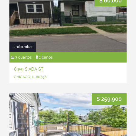
$ 60,000
Unifamiliar
3 cuartos
1 baños
6959 S ADA ST
CHICAGO, IL 60636
$ 259,900