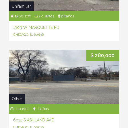
Unifamiliar
1500 sqft
3 cuartos
2 baños
1903 W MARQUETTE RD
CHICAGO, IL 60636
$ 280,000
Other
- cuartos
- baños
6012 S ASHLAND AVE
CHICAGO, IL 60636