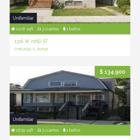
Unifamiliar
1108 sqft
3 cuartos
1 baños
1316 W 72ND ST
CHICAGO, IL 60636
$ 134,900
Unifamiliar
1639 sqft
3 cuartos
1 baños