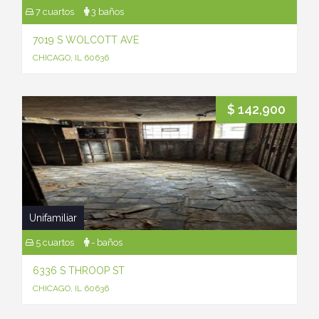
7 cuartos
3 baños
7019 S WOLCOTT AVE
CHICAGO, IL 60636
$ 142,900
Unifamiliar
5 cuartos
- baños
6336 S THROOP ST
CHICAGO, IL 60636