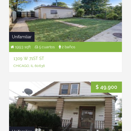
Unifamiliar
1993 sqft
5 cuartos
2 baños
1309 W 71ST ST
CHICAGO, IL 60636
$ 49,900