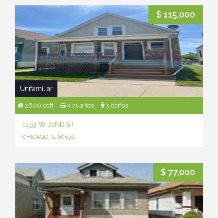
$ 115,000
Unifamiliar
2600 sqft
4 cuartos
3 baños
1453 W 72ND ST
CHICAGO, IL 60636
$ 77,000