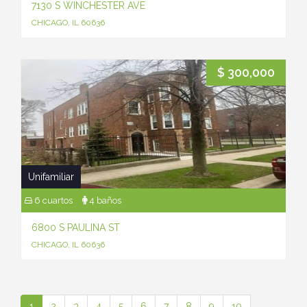
7130 S WINCHESTER AVE
CHICAGO, IL 60636
$ 300,000
Unifamiliar
6 cuartos
4 baños
6800 S PAULINA ST
CHICAGO, IL 60636
1
2
3
4
5
6
7
8
9
10