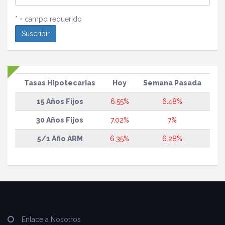
* = campo requerido
Tasas Hipotecarias
Hoy
Semana Pasada
15 Años Fijos
6.55%
6.48%
30 Años Fijos
7.02%
7%
5/1 Año ARM
6.35%
6.28%
Enlace a Nosotros