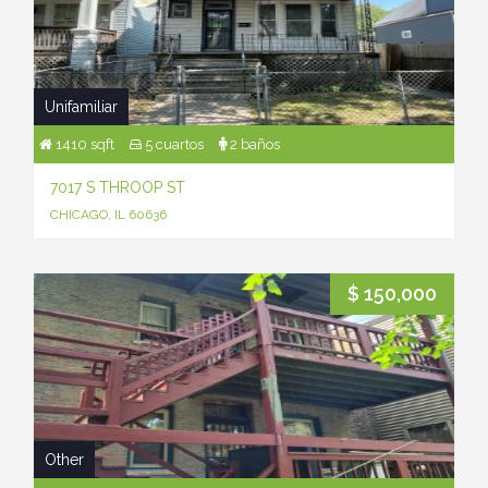
Unifamiliar
1410 sqft
5 cuartos
2 baños
7017 S THROOP ST
CHICAGO, IL 60636
$ 150,000
Other