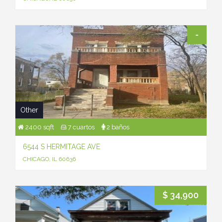
-
Other
2400 sqft
7 cuartos
2 baños
6544 S HERMITAGE AVE
CHICAGO, IL 60636
$ 34,900