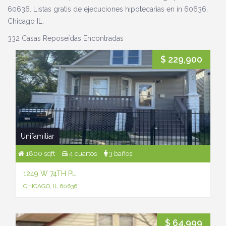
60636. Listas gratis de ejecuciones hipotecarias en in 60636,
Chicago IL.
332 Casas Reposeídas Encontradas
$ 229,900
Unifamiliar
1800 sqft
4 cuartos
3 baños
1249 W 74TH PL
CHICAGO, IL 60636
$ 64,999