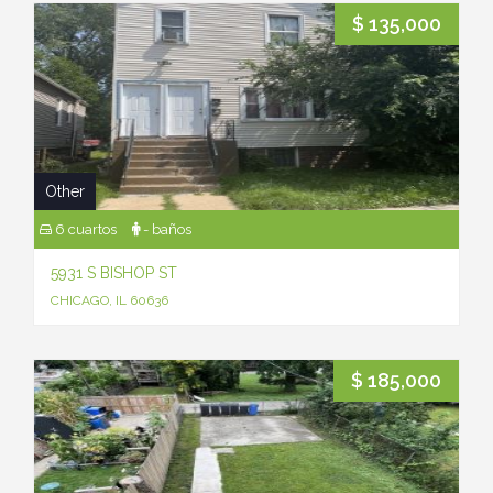
$ 135,000
Other
6 cuartos
- baños
5931 S BISHOP ST
CHICAGO, IL 60636
$ 185,000