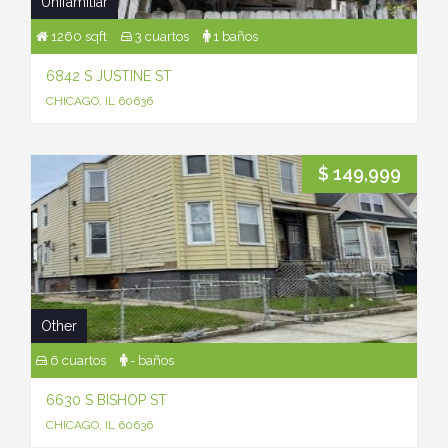
Unifamiliar
1260 sqft
3 cuartos
1 baños
6842 S JUSTINE ST
CHICAGO, IL 60636
$ 149,999
Other
6 cuartos
- baños
6630 S BISHOP ST
CHICAGO, IL 60636