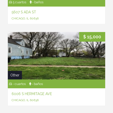
5 cuartos
- baños
5607 S ADA ST
CHICAGO, IL 60636
$ 15,000
Other
- cuartos
- baños
6006 S HERMITAGE AVE
CHICAGO, IL 60636