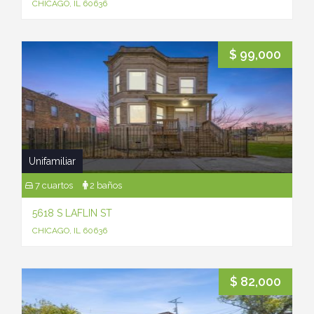
CHICAGO, IL 60636
$ 99,000
Unifamiliar
7 cuartos
2 baños
5618 S LAFLIN ST
CHICAGO, IL 60636
$ 82,000