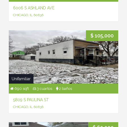
6006 S ASHLAND AVE
CHICAGO, IL 60636
$ 105,000
Unifamiliar
690 sqft
3 cuartos
2 baños
5809 S PAULINA ST
CHICAGO, IL 60636