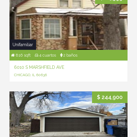
Unifamiliar
816 sqft
4 cuartos
2 baños
6010 S MARSHFIELD AVE
CHICAGO, IL 60636
$ 244,900