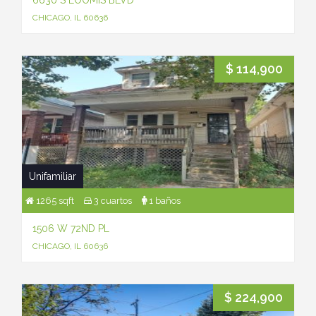
6630 S LOOMIS BLVD
CHICAGO, IL 60636
$ 114,900
Unifamiliar
1265 sqft
3 cuartos
1 baños
1506 W 72ND PL
CHICAGO, IL 60636
$ 224,900