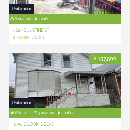
Unifamiliar
6 cuartos
2 baños
5623 S JUSTINE ST
CHICAGO, IL 60636
$ 157,500
Unifamiliar
680 sqft
3 cuartos
2 baños
6750 S LOOMIS BLVD