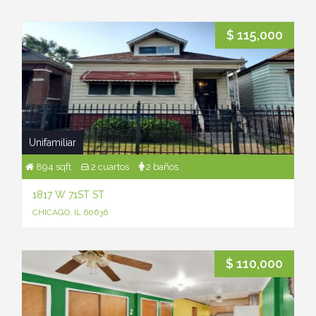
$ 115,000
Unifamiliar
894 sqft
2 cuartos
2 baños
1817 W 71ST ST
CHICAGO, IL 60636
$ 110,000