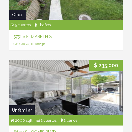
Other
5 cuartos
- baños
5751 S ELIZABETH ST
CHICAGO, IL 60636
$ 235,000
Unifamiliar
2000 sqft
2 cuartos
2 baños