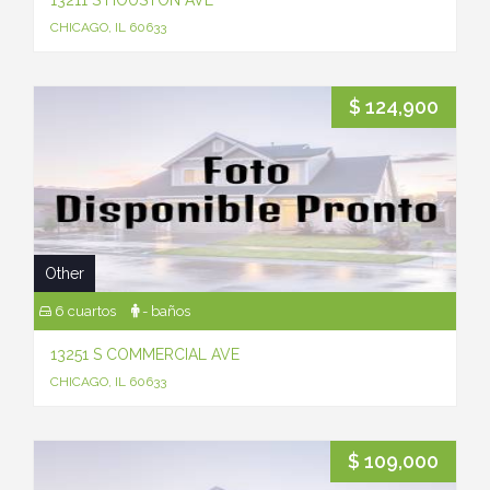
13211 S HOUSTON AVE
CHICAGO, IL 60633
$ 124,900
Other
6 cuartos
- baños
13251 S COMMERCIAL AVE
CHICAGO, IL 60633
$ 109,000