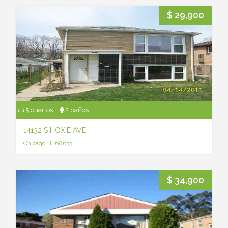
$ 29,900
5 cuartos
2 baños
14132 S HOXIE AVE
Chicago, IL 60633
$ 34,900