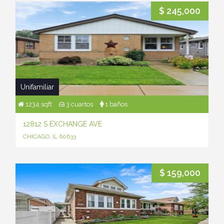
$ 245,000
Unifamiliar
1234 sqft
3 cuartos
1 baños
12812 S EXCHANGE AVE
CHICAGO, IL 60633
$ 159,000