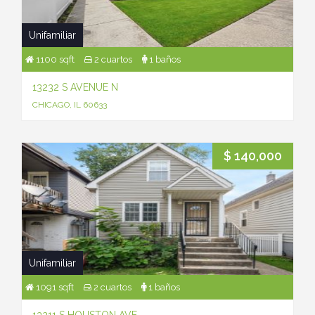
Unifamiliar
1100 sqft
2 cuartos
1 baños
13232 S AVENUE N
CHICAGO, IL 60633
$ 140,000
Unifamiliar
1091 sqft
2 cuartos
1 baños