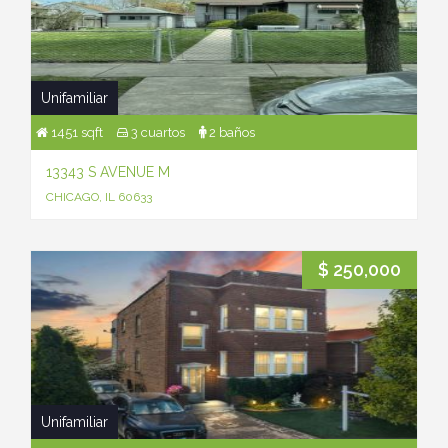
Unifamiliar
1451 sqft
3 cuartos
2 baños
13343 S AVENUE M
CHICAGO, IL 60633
$ 250,000
Unifamiliar