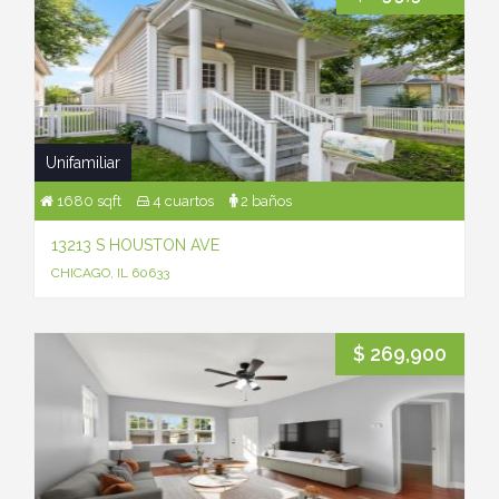
Unifamiliar
1680 sqft
4 cuartos
2 baños
13213 S HOUSTON AVE
CHICAGO, IL 60633
$ 269,900