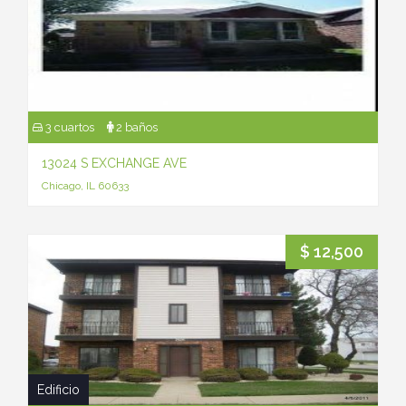
3 cuartos
2 baños
13024 S EXCHANGE AVE
Chicago, IL 60633
$ 12,500
Edificio