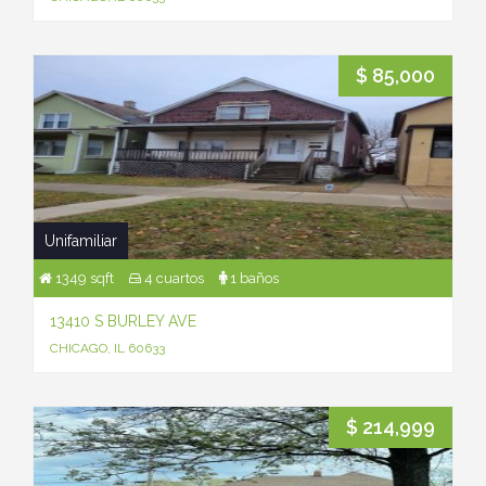
$ 85,000
Unifamiliar
1349 sqft
4 cuartos
1 baños
13410 S BURLEY AVE
CHICAGO, IL 60633
$ 214,999