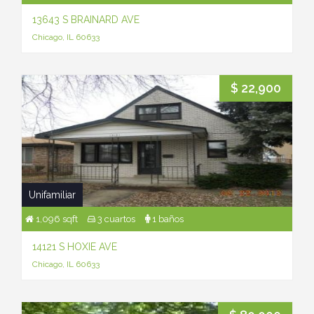
13643 S BRAINARD AVE
Chicago, IL 60633
$ 22,900
Unifamiliar
1,096 sqft
3 cuartos
1 baños
14121 S HOXIE AVE
Chicago, IL 60633