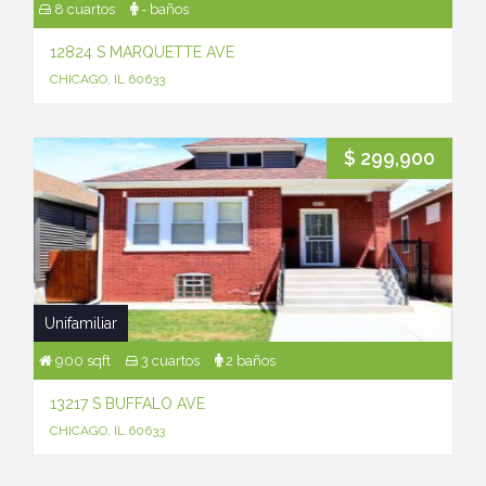
8 cuartos
- baños
12824 S MARQUETTE AVE
CHICAGO, IL 60633
$ 299,900
Unifamiliar
900 sqft
3 cuartos
2 baños
13217 S BUFFALO AVE
CHICAGO, IL 60633