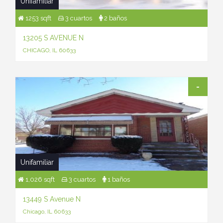
Unifamiliar
1253 sqft
3 cuartos
2 baños
13205 S AVENUE N
CHICAGO, IL 60633
-
Unifamiliar
1,026 sqft
3 cuartos
1 baños
13449 S Avenue N
Chicago, IL 60633