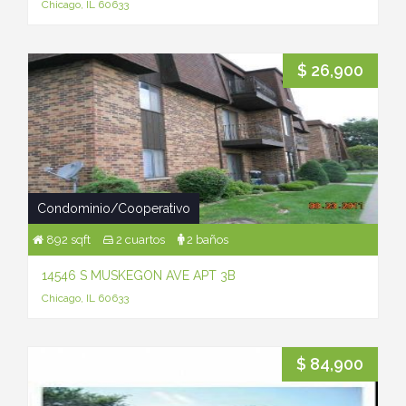
Chicago, IL 60633
$ 26,900
Condominio/Cooperativo
892 sqft
2 cuartos
2 baños
14546 S MUSKEGON AVE APT 3B
Chicago, IL 60633
$ 84,900