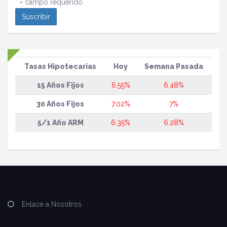
* = campo requerido
Tasas Hipotecarias
Hoy
Semana Pasada
15 Años Fijos
6.55%
6.48%
30 Años Fijos
7.02%
7%
5/1 Año ARM
6.35%
6.28%
Enlace a Nosotros