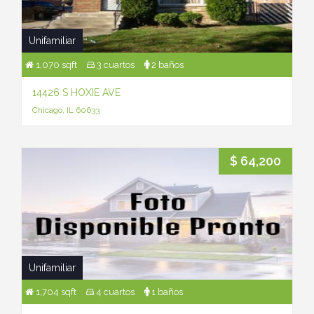
Unifamiliar
1,070 sqft
3 cuartos
2 baños
14426 S HOXIE AVE
Chicago, IL 60633
$ 64,200
Unifamiliar
1,704 sqft
4 cuartos
1 baños