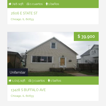
748 sqft
1 cuartos
1 baños
2606 E STATE ST
Chicago, IL 60633
$ 39,900
Unifamiliar
1,015 sqft
3 cuartos
1 baños
13428 S BUFFALO AVE
Chicago, IL 60633