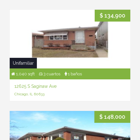
$ 134,900
Unifamiliar
1,040 sqft
3 cuartos
1 baños
12625 S Saginaw Ave
Chicago, IL 60633
$ 148,000