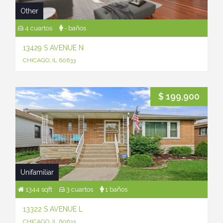
Other
4 cuartos
- baños
13429 S AVENUE N
CHICAGO, IL 60633
$ 199,900
Unifamiliar
1344 sqft
3 cuartos
1 baños
13322 S AVENUE L
CHICAGO, IL 60633