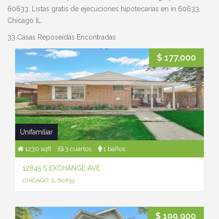
60633. Listas gratis de ejecuciones hipotecarias en in 60633,
Chicago IL.
33 Casas Reposeídas Encontradas
$ 177,000
Unifamiliar
1230 sqft
3 cuartos
1 baños
12845 S EXCHANGE AVE
CHICAGO, IL 60633
$ 199,900