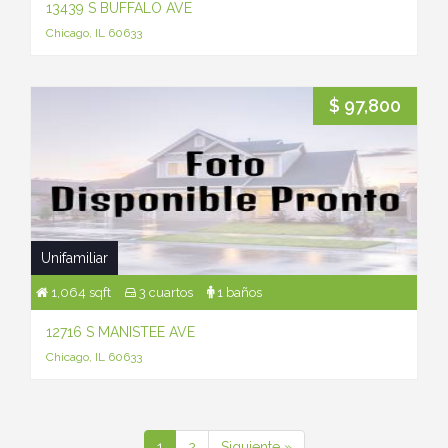
13439 S BUFFALO AVE
Chicago, IL 60633
$ 97,800
Unifamiliar
1,064 sqft
3 cuartos
1 baños
12716 S MANISTEE AVE
Chicago, IL 60633
1
2
Siguiente »