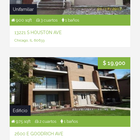
Unifamiliar
900 sqft
3 cuartos
1 baños
13221 S HOUSTON AVE
Chicago, IL 60633
$ 19,900
Edificio
975 sqft
2 cuartos
1 baños
2600 E GOODRICH AVE