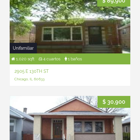
$ 89,900
Unifamiliar
1,020 sqft
4 cuartos
1 baños
2905 E 130TH ST
Chicago, IL 60633
$ 30,900