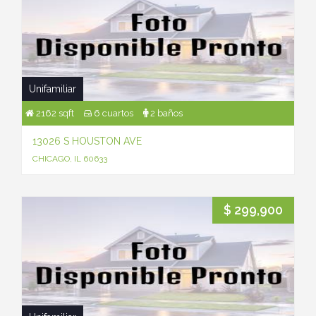
Unifamiliar
2162 sqft
6 cuartos
2 baños
13026 S HOUSTON AVE
CHICAGO, IL 60633
$ 299,900