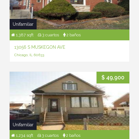
Unifamiliar
1,387 sqft
3 cuartos
2 baños
13056 S MUSKEGON AVE
Chicago, IL 60633
$ 49,900
Unifamiliar
1,234 sqft
3 cuartos
2 baños