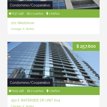
Condominio/Cooperativo
837 sqft
1 cuartos
1 baños
201 Westshore
Chicago, IL 60601
$ 257,600
Condominio/Cooperativo
829 sqft
1 cuartos
1 baños
450 E WATERSIDE DR UNIT 604
Chicago, IL 60601