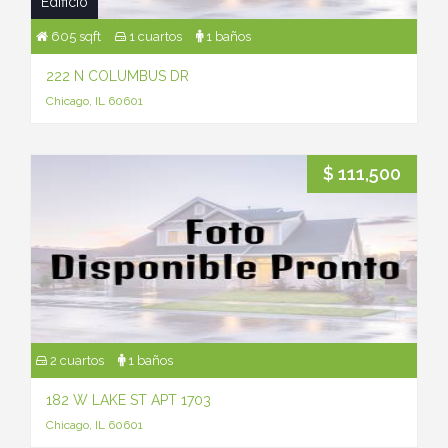
Edificio
605 sqft
1 cuartos
1 baños
222 N COLUMBUS DR
Chicago, IL 60601
$ 111,500
2 cuartos
1 baños
182 W LAKE ST APT 1703
Chicago, IL 60601