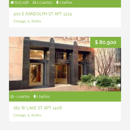
825 sqft
1 cuartos
1 baños
400 E RANDOLPH ST APT 1224
Chicago, IL 60601
$ 80,900
- cuartos
1 baños
182 W LAKE ST APT 1408
Chicago, IL 60601