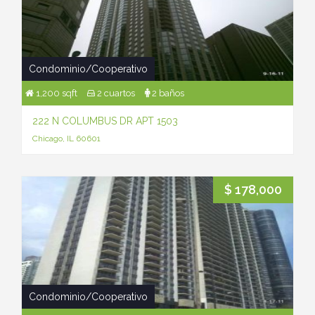
Condominio/Cooperativo
1,200 sqft
2 cuartos
2 baños
222 N COLUMBUS DR APT 1503
Chicago, IL 60601
$ 178,000
Condominio/Cooperativo