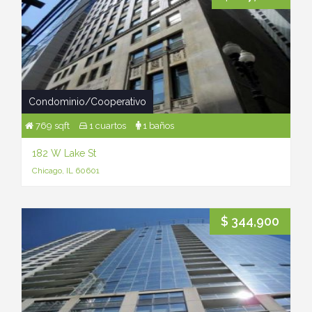
Condominio/Cooperativo
769 sqft
1 cuartos
1 baños
182 W Lake St
Chicago, IL 60601
$ 344,900