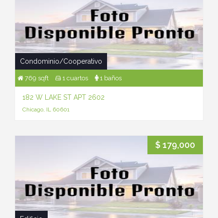
Condominio/Cooperativo
769 sqft
1 cuartos
1 baños
182 W LAKE ST APT 2602
Chicago, IL 60601
$ 179,000