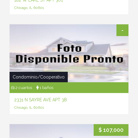
182 W LAKE ST APT 301
Chicago, IL 60601
-
Condominio/Cooperativo
2 cuartos
1 baños
2331 N SAYRE AVE APT 3B
Chicago, IL 60601
$ 107,000