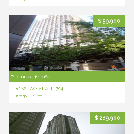
$ 59,900
- cuartos
1 baños
182 W LAKE ST APT 1704
Chicago, IL 60601
$ 289,900