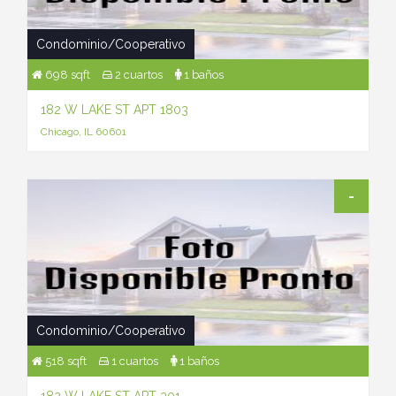
Condominio/Cooperativo
698 sqft
2 cuartos
1 baños
182 W LAKE ST APT 1803
Chicago, IL 60601
-
Condominio/Cooperativo
518 sqft
1 cuartos
1 baños