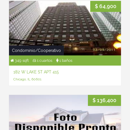
$ 64,900
Condominio/Cooperativo
349 sqft
1 cuartos
1 baños
182 W LAKE ST APT 415
Chicago, IL 60601
$ 136,400