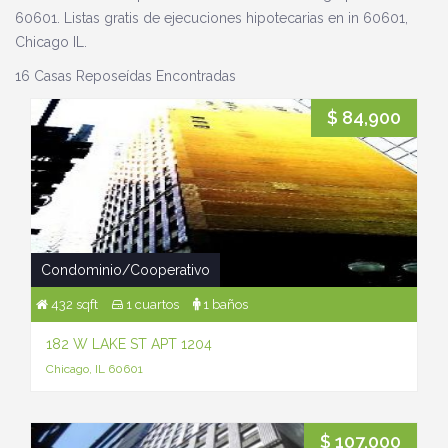
60601. Listas gratis de ejecuciones hipotecarias en in 60601,
Chicago IL.
16 Casas Reposeídas Encontradas
$ 84,900
Condominio/Cooperativo
432 sqft
1 cuartos
1 baños
182 W LAKE ST APT 1204
Chicago, IL 60601
$ 107,000