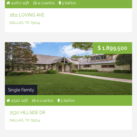
4460 sqft
4 cuartos
5 baños
1811 LOVING AVE
DALLAS, TX 75214
$ 1,899,500
Single Family
4542 sqft
4 cuartos
5 baños
2530 HILLSIDE DR
DALLAS, TX 75214