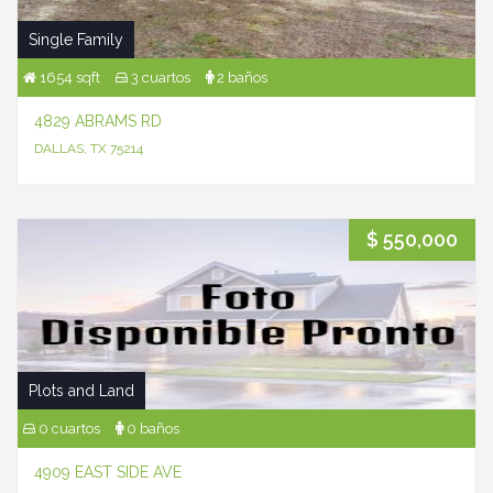
Single Family
1654 sqft
3 cuartos
2 baños
4829 ABRAMS RD
DALLAS, TX 75214
$ 550,000
Plots and Land
0 cuartos
0 baños
4909 EAST SIDE AVE