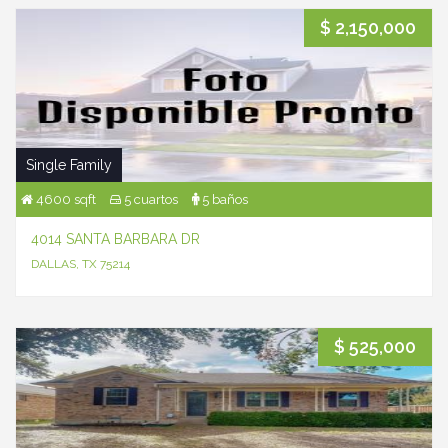
$ 2,150,000
Single Family
4600 sqft
5 cuartos
5 baños
4014 SANTA BARBARA DR
DALLAS, TX 75214
$ 525,000