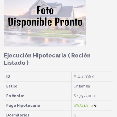
Ejecución Hipotecaria
( Recién
Listado )
ID
#101113988
Estilo
Unifamiliar
En Venta:
$ 13,977,000
Pago Hipotecario
$74541/mo
Dormitorios
5