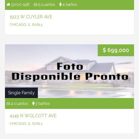
5000 sqft
5 cuartos
4 baños
1923 W CUYLER AVE
CHICAGO, IL 60613
$ 699,000
Single Family
4 cuartos
3 baños
4149 N WOLCOTT AVE
CHICAGO, IL 60613