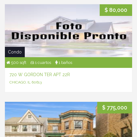
$ 80,000
Condo
500 sqft
1 cuartos
1 baños
720 W GORDON TER APT 22R
CHICAGO, IL 60613
$ 775,000