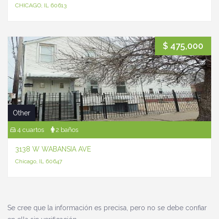
CHICAGO, IL 60613
$ 475,000
Other
4 cuartos
2 baños
3138 W WABANSIA AVE
Chicago, IL 60647
Se cree que la información es precisa, pero no se debe confiar