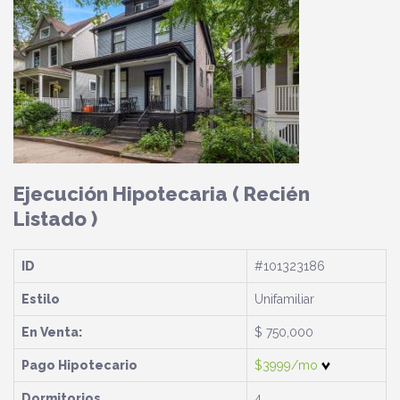
Ejecución Hipotecaria
( Recién
Listado )
ID
#101323186
Estilo
Unifamiliar
En Venta:
$ 750,000
Pago Hipotecario
$3999/mo
Dormitorios
4