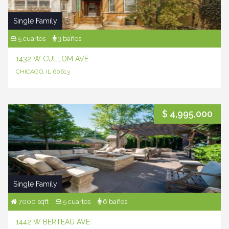
Single Family
5 cuartos
3 baños
1432 W CULLOM AVE
CHICAGO, IL 60613
$ 4,995,000
Single Family
7000 sqft
5 cuartos
6 baños
1442 W BERTEAU AVE