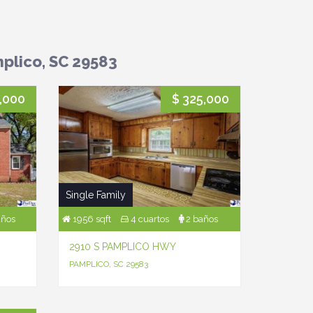
plico, SC 29583
,000
$ 325,000
Single Family
años
1956 sqft
4 cuartos
2 baños
2910 S PAMPLICO HWY
PAMPLICO, SC 29583