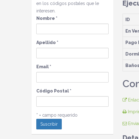
Ejec
en los códigos postales que le
interesen.
Nombre
*
ID
En Ve
Apellido
*
Pago 
Dormi
Baño
Email
*
Com
Código Postal
*
Enlac
Imprim
* = campo requerido
Envia
Deta