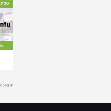
,900
ños
ificación