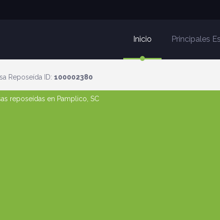
Inicio
Principales 
sa Reposeída ID:
100002380
asas reposeídas en Pamplico, SC