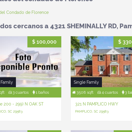
 del Condado de Florence
ados cercanos a 4321 SHEMINALLY RD, Pam
$ 100,000
$ 330
 Family
Single Family
qft
3 cuartos
1 baños
3508 sqft
4 cuartos
3 b
e 200 - 299) N OAK ST
321 N PAMPLICO HWY
ICO, SC 29583
PAMPLICO, SC 29583