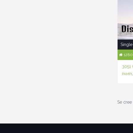
Single
1280 
3051
PAMPL
Se cree 