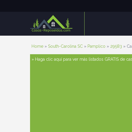
Home
»
South-Carolina SC
»
Pamplico
»
29583
» Ca
» Haga clic aquí para ver más listados GRATIS de c