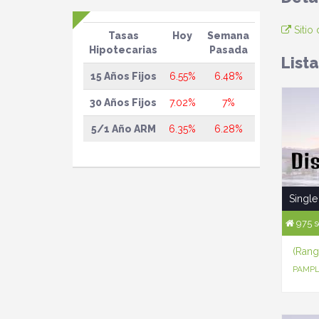
Sitio
Tasas
Hoy
Semana
Hipotecarias
Pasada
List
15 Años Fijos
6.55%
6.48%
30 Años Fijos
7.02%
7%
5/1 Año ARM
6.35%
6.28%
Single
975 s
(Rang
PAMPL