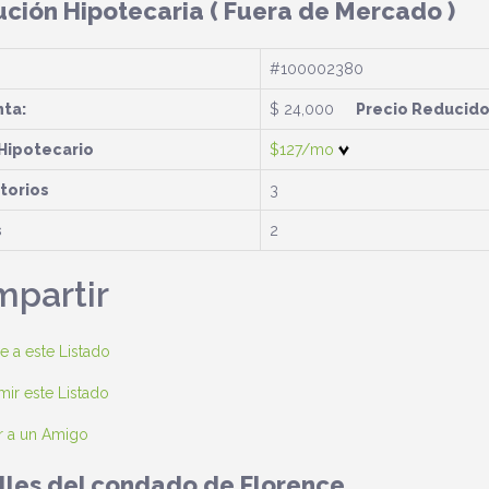
ución Hipotecaria
( Fuera de Mercado )
#100002380
nta:
$ 24,000
Precio Reducid
Hipotecario
$127/mo
torios
3
s
2
partir
e a este Listado
ir este Listado
r a un Amigo
lles del condado de Florence