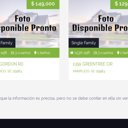
$ 149,000
$ 129
 Family
Single Family
sqft
3 cuartos
1 baños
1536 sqft
3 cuartos
1 ba
 GORDON RD
1359 GREENTREE CIR
ICO, SC 29583
PAMPLICO, SC 29583
que la información es precisa, pero no se debe confiar en ella sin ver