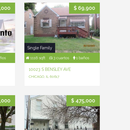
,000
$ 69,900
Single Family
ños
1116 sqft
3 cuartos
1 baños
10023 S BENSLEY AVE
CHICAGO, IL 60617
,000
$ 475,000