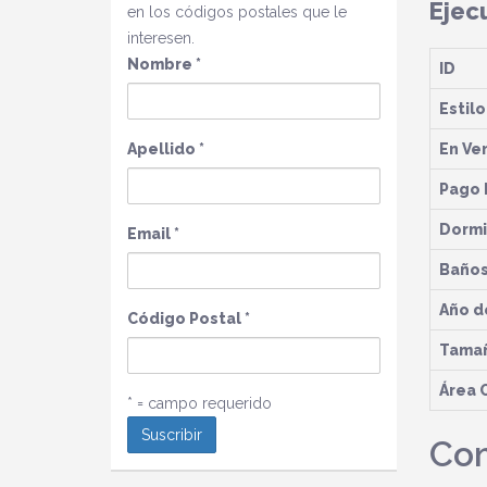
Ejec
en los códigos postales que le
interesen.
Nombre
*
ID
Estilo
Apellido
*
En Ve
Pago 
Dormi
Email
*
Baño
Año d
Código Postal
*
Tamañ
Área 
* = campo requerido
Com