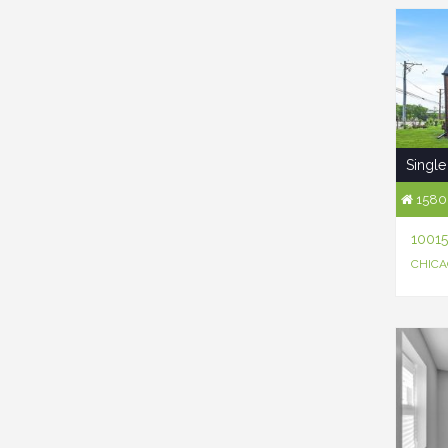
Single
1580 
1001
CHICAG