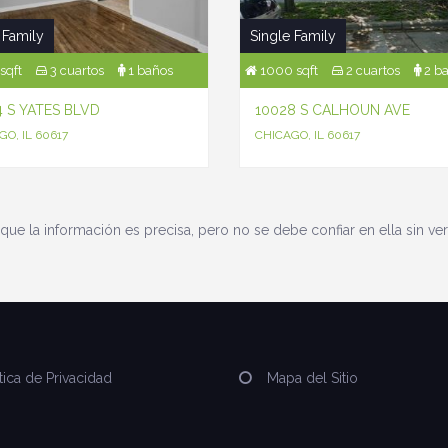
 Family
Single Family
sqft
3 cuartos
1 baños
1000 sqft
2 cuartos
2 b
4 S YATES BLVD
10028 S CALHOUN AVE
O, IL 60617
CHICAGO, IL 60617
que la información es precisa, pero no se debe confiar en ella sin ver
tica de Privacidad
Mapa del Sitio