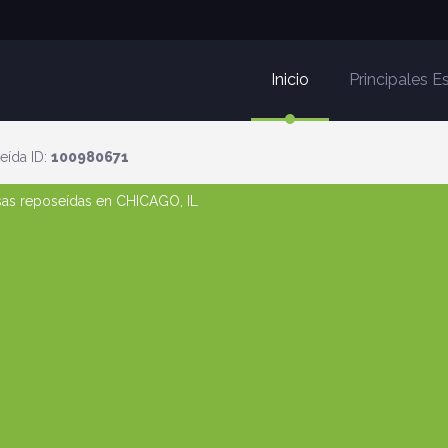
Inicio
Principales 
eída ID:
100980671
asas reposeídas en CHICAGO, IL