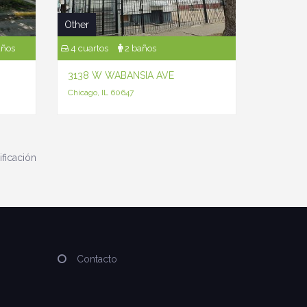
Other
años
4 cuartos
2 baños
3138 W WABANSIA AVE
Chicago, IL 60647
ificación
Contacto