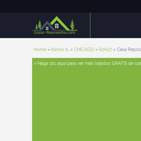
Home
»
Illinois IL
»
CHICAGO
»
60617
» Casa Repos
» Haga clic aquí para ver más listados GRATIS de c