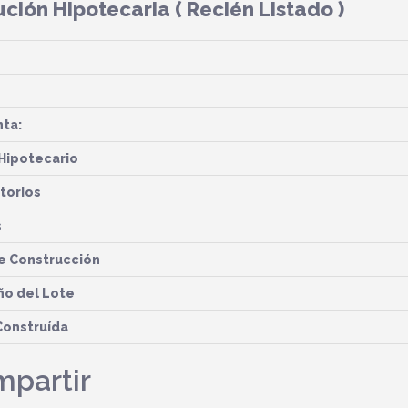
ución Hipotecaria
( Recién Listado )
nta:
Hipotecario
torios
s
e Construcción
o del Lote
Construída
partir