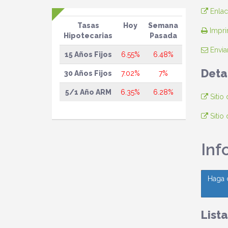
Enlac
Tasas
Hoy
Semana
Imprim
Hipotecarias
Pasada
Envia
15 Años Fijos
6.55%
6.48%
Deta
30 Años Fijos
7.02%
7%
5/1 Año ARM
6.35%
6.28%
Sitio
Sitio
Inf
Haga 
List