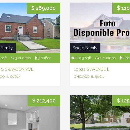
$ 269,000
$ 110
 Family
Single Family
sqft
3 cuartos
3 baños
2019 sqft
4 cuartos
2 ba
5 S CRANDON AVE
10022 S AVENUE L
O, IL 60617
CHICAGO, IL 60617
$ 212,400
$ 125