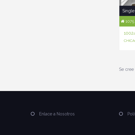
Single
1075 
1002
CHICAG
Se cree 
Enlace a Nosotros
Polí