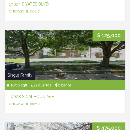
10024 S YATES BLVD
CHICAGO, IL 60617
$ 125,000
Single Family
1000 sqft
2 cuartos
2 baños
10028 S CALHOUN AVE
CHICAGO, IL 60617
$ 475,000