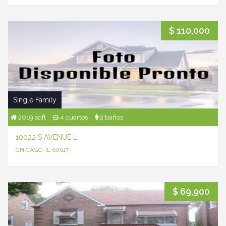
$ 110,000
Single Family
2019 sqft
4 cuartos
2 baños
10022 S AVENUE L
CHICAGO, IL 60617
$ 69,900