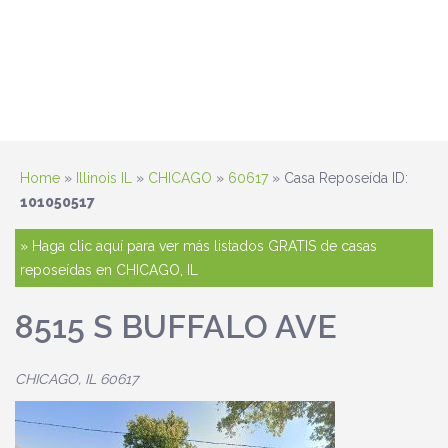
Home
»
Illinois IL
»
CHICAGO
»
60617
» Casa Reposeída ID:
101050517
» Haga clic aquí para ver más listados GRATIS de casas
reposeídas en CHICAGO, IL
8515 S BUFFALO AVE
CHICAGO, IL 60617