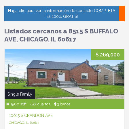
Haga clic para ver la información de contacto COMPLETA
¡Es 100% GRATIS!
Listados cercanos a 8515 S BUFFALO
AVE, CHICAGO, IL 60617
$ 269,000
Single Family
1580 sqft
3 cuartos
3 baños
10015 S CRANDON AVE
CHICAGO, IL 60617