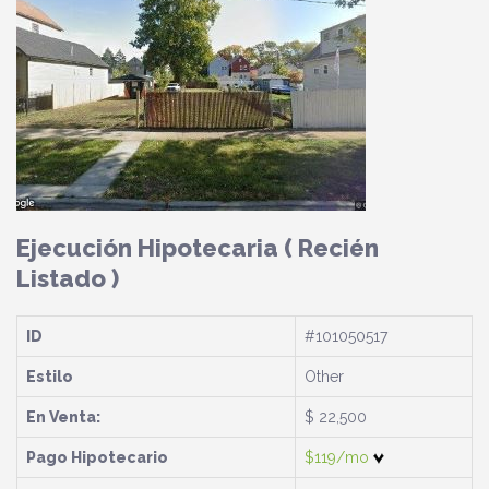
Ejecución Hipotecaria
( Recién
Listado )
ID
#101050517
Estilo
Other
En Venta:
$ 22,500
Pago Hipotecario
$119/mo