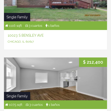
Single Family
1116 sqft
3 cuartos
1 baños
10023 S BENSLEY AVE
CHICAGO, IL 60617
$ 212,400
Single Family
1075 sqft
3 cuartos
1 baños