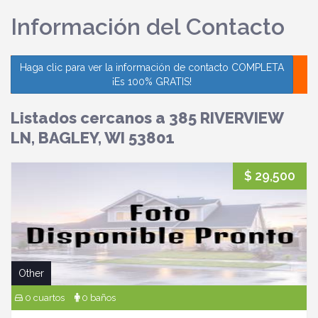
Información del Contacto
Haga clic para ver la información de contacto COMPLETA
¡Es 100% GRATIS!
Listados cercanos a 385 RIVERVIEW
LN, BAGLEY, WI 53801
$ 29,500
Other
0 cuartos
0 baños