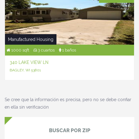
Manufactured Housing
1000 sqft
3 cuartos
1 baños
340 LAKE VIEW LN
BAGLEY, WI 53801
Se cree que la información es precisa, pero no se debe confiar
en ella sin verificación
BUSCAR POR ZIP