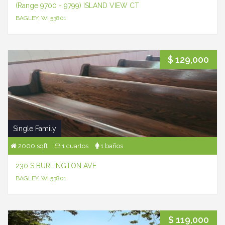
(Range 9700 - 9799) ISLAND VIEW CT
BAGLEY, WI 53801
$ 129,000
Single Family
2000 sqft
1 cuartos
1 baños
230 S BURLINGTON AVE
BAGLEY, WI 53801
$ 119,000