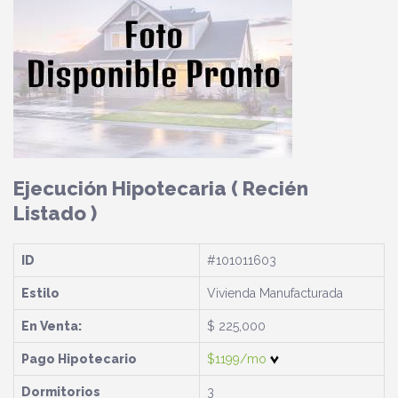
Ejecución Hipotecaria
( Recién
Listado )
ID
#101011603
Estilo
Vivienda Manufacturada
En Venta:
$ 225,000
Pago Hipotecario
$1199/mo
Dormitorios
3