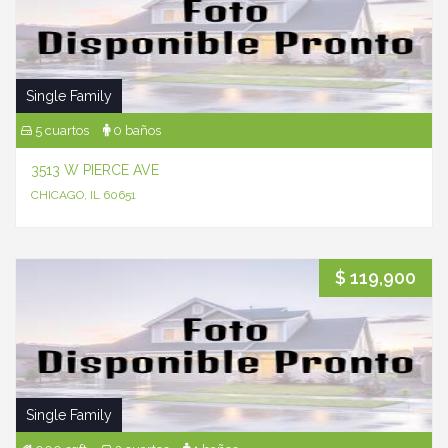
Single Family
5 cuartos
0 baños
3513 W PIERCE AVE
CHICAGO, IL 60651
$ 119,900
Single Family