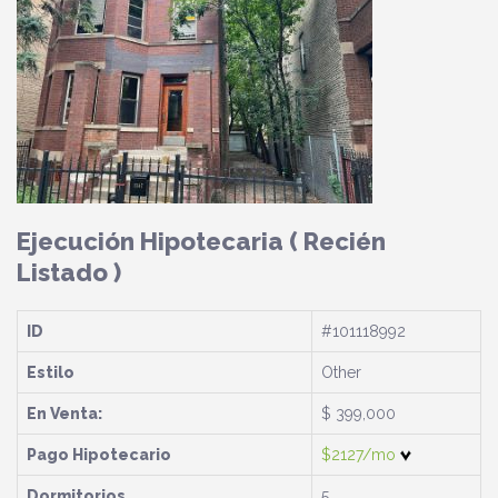
Ejecución Hipotecaria
( Recién
Listado )
ID
#101118992
Estilo
Other
En Venta:
$ 399,000
Pago Hipotecario
$2127/mo
Dormitorios
5