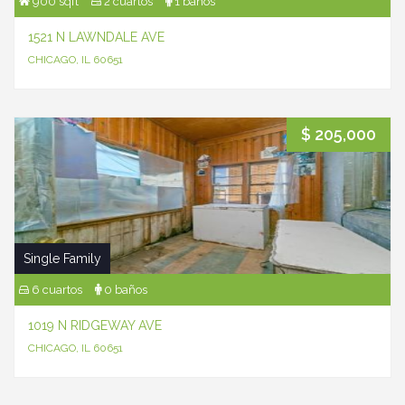
900 sqft
2 cuartos
1 baños
1521 N LAWNDALE AVE
CHICAGO, IL 60651
$ 205,000
Single Family
6 cuartos
0 baños
1019 N RIDGEWAY AVE
CHICAGO, IL 60651