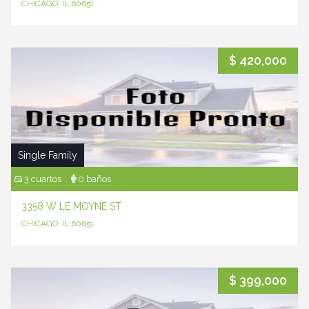
CHICAGO, IL 60651
$ 420,000
Single Family
3 cuartos
0 baños
3358 W LE MOYNE ST
CHICAGO, IL 60651
$ 399,000