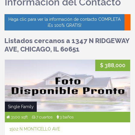
Información del Contacto
Haga clic para ver la información de contacto COMPLETA
¡Es 100% GRATIS!
Listados cercanos a 1347 N RIDGEWAY
AVE, CHICAGO, IL 60651
$ 388,000
Single Family
3100 sqft
7 cuartos
3 baños
1502 N MONTICELLO AVE