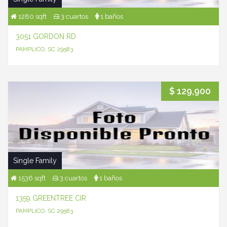
1280 sqft
3 cuartos
1 baños
3051 GORDON RD
PAMPLICO, SC 29583
$ 129,900
Single Family
1536 sqft
3 cuartos
1 baños
1359 GREENTREE CIR
PAMPLICO, SC 29583