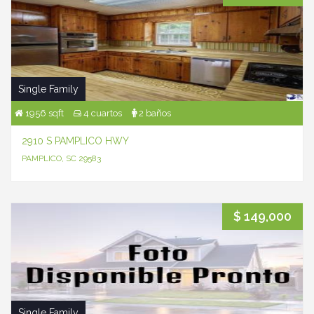
Single Family
1956 sqft
4 cuartos
2 baños
2910 S PAMPLICO HWY
PAMPLICO, SC 29583
$ 149,000
Single Family