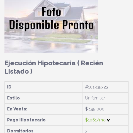
Ejecución Hipotecaria
( Recién
Listado )
ID
#101335323
Estilo
Unifamiliar
En Venta:
$ 199,000
Pago Hipotecario
$1061/mo
Dormitorios
3