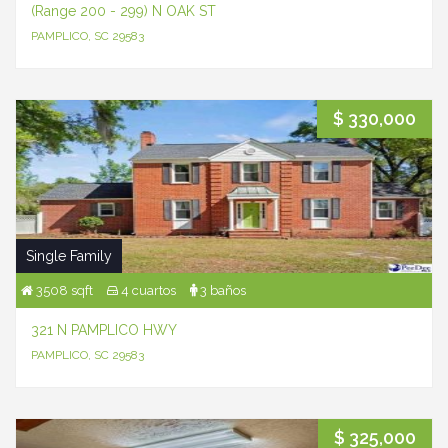
(Range 200 - 299) N OAK ST
PAMPLICO, SC 29583
$ 330,000
Single Family
3508 sqft
4 cuartos
3 baños
321 N PAMPLICO HWY
PAMPLICO, SC 29583
$ 325,000