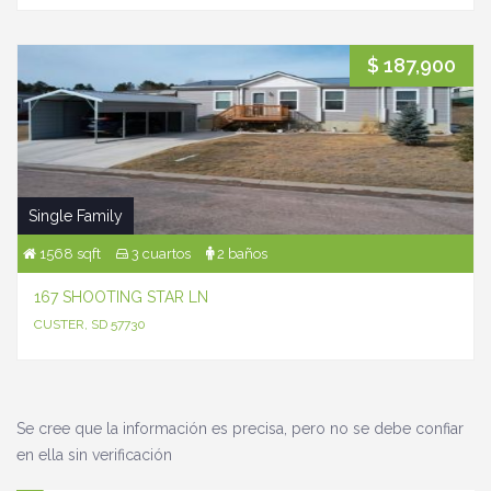
$ 187,900
Single Family
1568 sqft
3 cuartos
2 baños
167 SHOOTING STAR LN
CUSTER, SD 57730
Se cree que la información es precisa, pero no se debe confiar
en ella sin verificación