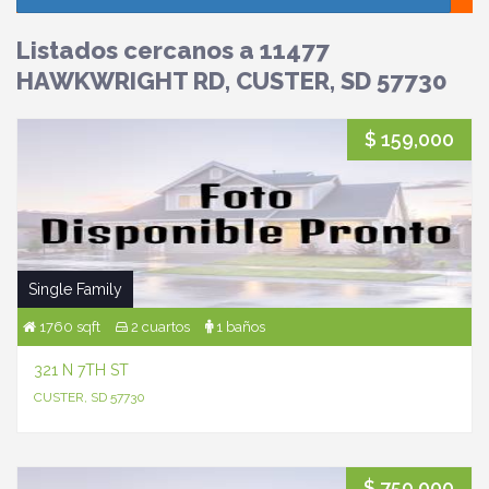
Listados cercanos a 11477
HAWKWRIGHT RD, CUSTER, SD 57730
$ 159,000
Single Family
1760 sqft
2 cuartos
1 baños
321 N 7TH ST
CUSTER, SD 57730
$ 759,000