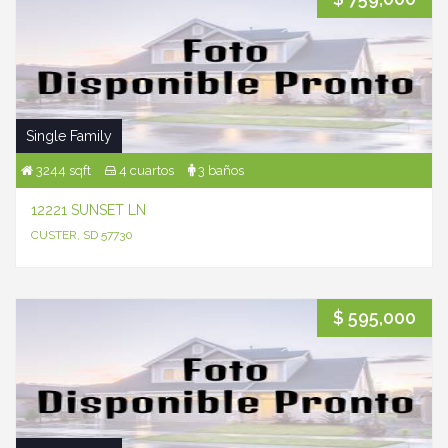
Single Family
3244 sqft
4 cuartos
3 baños
12221 SUNSET LN
CUSTER, SD 57730
$ 595,000