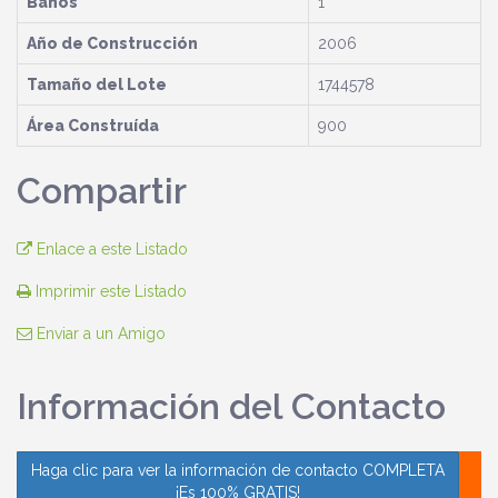
Baños
1
Año de Construcción
2006
Tamaño del Lote
1744578
Área Construída
900
Compartir
Enlace a este Listado
Imprimir este Listado
Enviar a un Amigo
Información del Contacto
Haga clic para ver la información de contacto COMPLETA
¡Es 100% GRATIS!