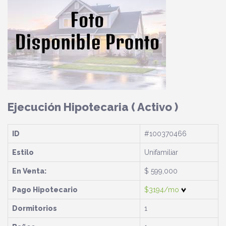
Ejecución Hipotecaria
( Activo )
ID
#100370466
Estilo
Unifamiliar
En Venta:
$ 599,000
Pago Hipotecario
$3194/mo
Dormitorios
1