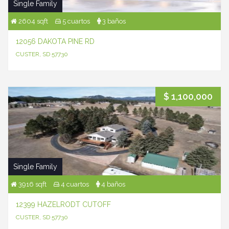
Single Family
2604 sqft
5 cuartos
3 baños
12056 DAKOTA PINE RD
CUSTER, SD 57730
$ 1,100,000
Single Family
3916 sqft
4 cuartos
4 baños
12399 HAZELRODT CUTOFF
CUSTER, SD 57730