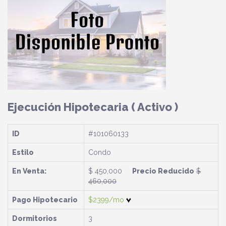
Ejecución Hipotecaria
( Activo )
ID
#101060133
Estilo
Condo
En Venta:
$ 450,000
Precio Reducido
$
460,000
Pago Hipotecario
$2399/mo
Dormitorios
3