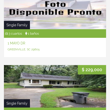
Single Family
3 cuartos
1 baños
1 MAYO DR
GREENVILLE, SC 29605
$ 229,000
Single Family