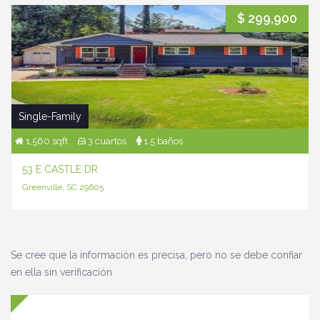
$ 299,900
Single-Family
1,560 sqft
3 cuartos
1.5 baños
53 E CASTLE DR
Greenville, SC 29605
Se cree que la información es precisa, pero no se debe confiar
en ella sin verificación