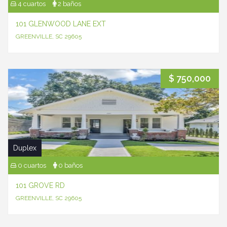
4 cuartos
2 baños
101 GLENWOOD LANE EXT
GREENVILLE, SC 29605
$ 750,000
Duplex
0 cuartos
0 baños
101 GROVE RD
GREENVILLE, SC 29605