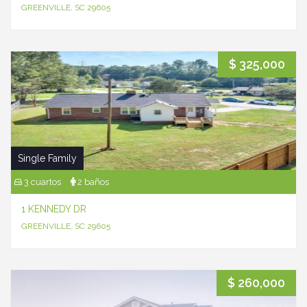
GREENVILLE, SC 29605
$ 325,000
Single Family
3 cuartos
2 baños
1 KENNEDY DR
GREENVILLE, SC 29605
$ 260,000