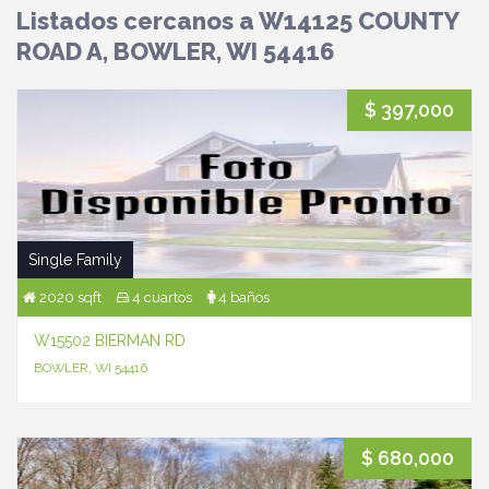
Listados cercanos a W14125 COUNTY
ROAD A, BOWLER, WI 54416
$ 397,000
Single Family
2020 sqft
4 cuartos
4 baños
W15502 BIERMAN RD
BOWLER, WI 54416
$ 680,000