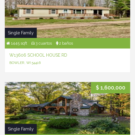
Single Family
1445 sqft
3 cuartos
2 baños
W13606 SCHOOL HOUSE RD
BOWLER, WI 54416
$ 1,600,000
Single Family