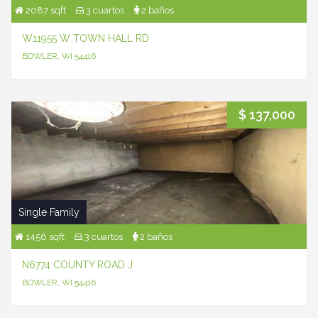
2087 sqft
3 cuartos
2 baños
W11955 W TOWN HALL RD
BOWLER, WI 54416
$ 137,000
Single Family
1456 sqft
3 cuartos
2 baños
N6774 COUNTY ROAD J
BOWLER, WI 54416