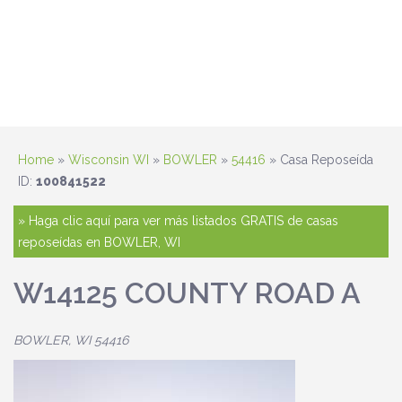
Home
»
Wisconsin WI
»
BOWLER
»
54416
» Casa Reposeída
ID:
100841522
» Haga clic aquí para ver más listados GRATIS de casas
reposeídas en BOWLER, WI
W14125 COUNTY ROAD A
BOWLER, WI 54416