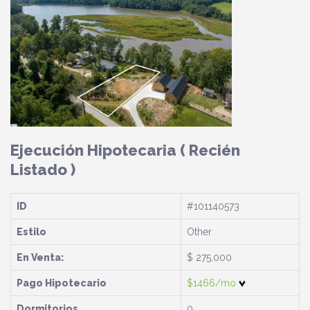
Ejecución Hipotecaria
( Recién
Listado )
ID
#101140573
Estilo
Other
En Venta:
$ 275,000
Pago Hipotecario
$1466/mo
Dormitorios
0