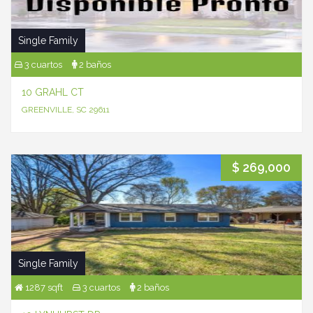
Single Family
3 cuartos
2 baños
10 GRAHL CT
GREENVILLE, SC 29611
$ 269,000
Single Family
1287 sqft
3 cuartos
2 baños