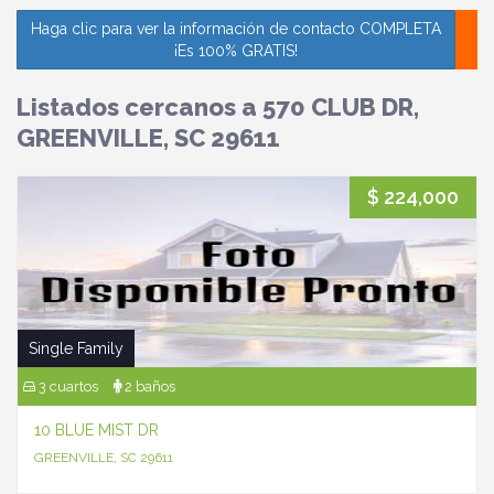
Haga clic para ver la información de contacto COMPLETA
¡Es 100% GRATIS!
Listados cercanos a 570 CLUB DR,
GREENVILLE, SC 29611
$ 224,000
Single Family
3 cuartos
2 baños
10 BLUE MIST DR
GREENVILLE, SC 29611