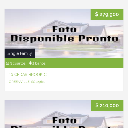
$ 279,900
Single Family
3 cuartos
2 baños
10 CEDAR BROOK CT
GREENVILLE, SC 29611
$ 210,000