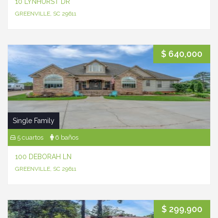
10 LYNHURST DR
GREENVILLE, SC 29611
$ 640,000
Single Family
5 cuartos
6 baños
100 DEBORAH LN
GREENVILLE, SC 29611
$ 299,900