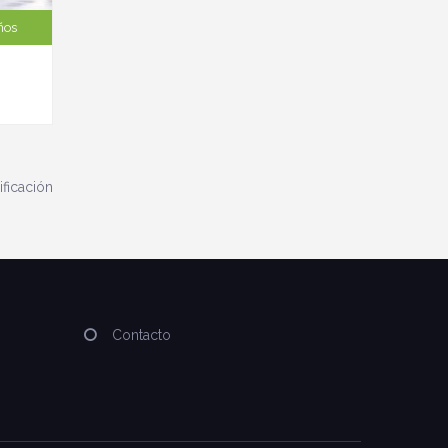
ños
ificación
Contacto