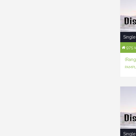
Single
975 s
(Rang
PAMPL
Single