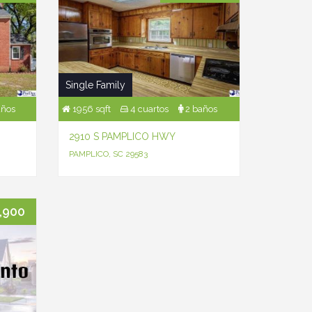
Single Family
años
1956 sqft
4 cuartos
2 baños
2910 S PAMPLICO HWY
PAMPLICO, SC 29583
,900