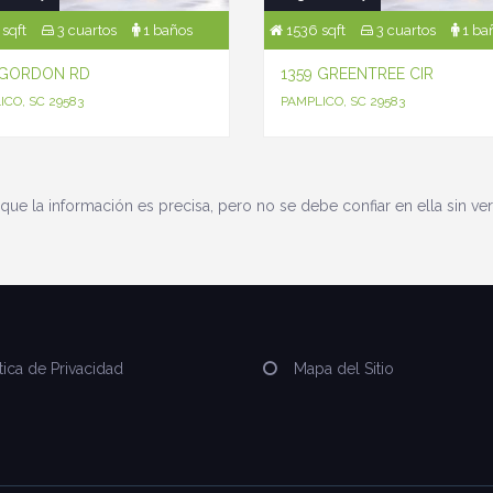
sqft
3 cuartos
1 baños
1536 sqft
3 cuartos
1 ba
 GORDON RD
1359 GREENTREE CIR
ICO, SC 29583
PAMPLICO, SC 29583
que la información es precisa, pero no se debe confiar en ella sin ver
tica de Privacidad
Mapa del Sitio