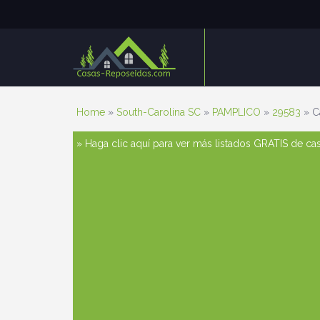
Home
»
South-Carolina SC
»
PAMPLICO
»
29583
» C
» Haga clic aquí para ver más listados GRATIS de c