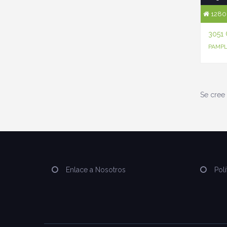
1280 
3051
PAMPL
Se cree 
Enlace a Nosotros
Polí