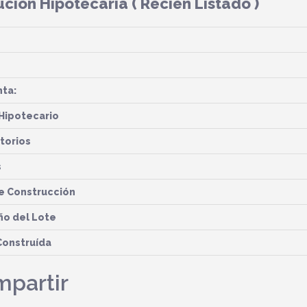
ución Hipotecaria
( Recién Listado )
nta:
Hipotecario
torios
s
e Construcción
o del Lote
Construída
partir