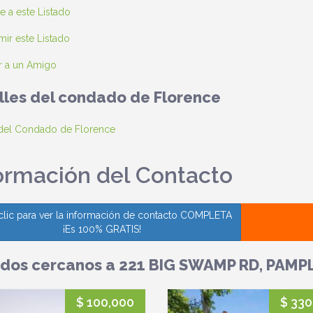
e a este Listado
ir este Listado
r a un Amigo
lles del condado de Florence
 del Condado de Florence
ormación del Contacto
clic para ver la información de contacto COMPLETA
¡Es 100% GRATIS!
ados cercanos a 221 BIG SWAMP RD, PAMPL
$ 100,000
$ 330