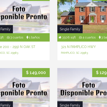
 Family
Single Family
qft
3 cuartos
1 baños
3508 sqft
4 cuartos
3 b
e 200 - 299) N OAK ST
321 N PAMPLICO HWY
ICO, SC 29583
PAMPLICO, SC 29583
$ 149,000
$ 129
 Family
Single Family