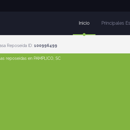
Inicio
Principales 
asa Reposeída ID:
100996499
asas reposeídas en PAMPLICO, SC