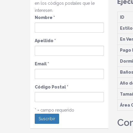
Ejec
en los códigos postales que le
interesen.
ID
Nombre
*
Estilo
En Ve
Apellido
*
Pago 
Dormi
Email
*
Baño
Año d
Código Postal
*
Tamañ
Área 
* = campo requerido
Com